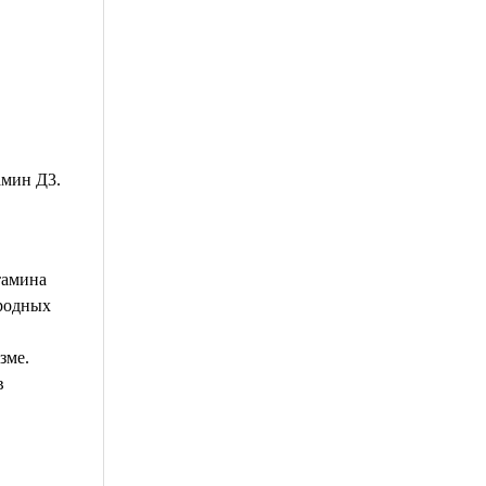
амин Д3.
тамина
ародных
зме.
в