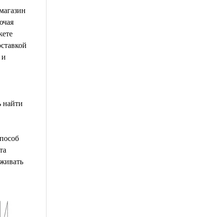
магазин
ючая
жете
оставкой
 и
ь найти
способ
та
рживать