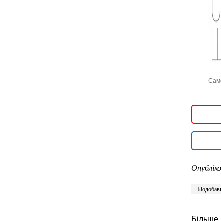
Само
Опубліко
Біодобав
Більше 