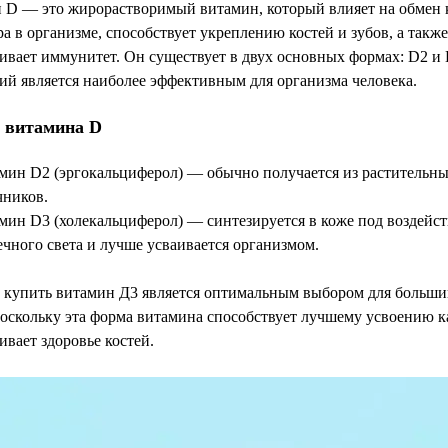
 D — это жирорастворимый витамин, который влияет на обмен 
а в организме, способствует укреплению костей и зубов, а также
вает иммунитет. Он существует в двух основных формах: D2 и 
ий является наиболее эффективным для организма человека.
 витамина D
мин D2 (эргокальциферол) — обычно получается из растительн
чников.
мин D3 (холекальциферол) — синтезируется в коже под воздейс
ечного света и лучше усваивается организмом.
 купить витамин Д3 является оптимальным выбором для больши
оскольку эта форма витамина способствует лучшему усвоению к
вает здоровье костей.