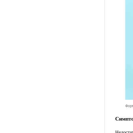
Форм
Симпто
Недоста