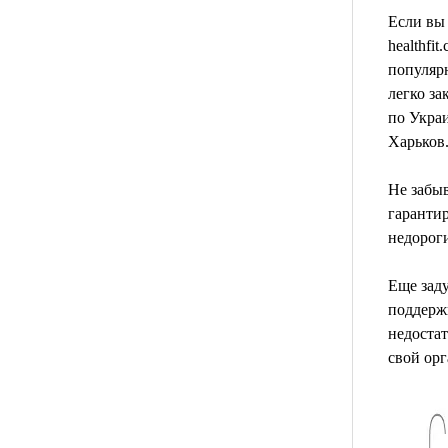
Если вы
healthfi
популярн
легко за
по Украи
Харьков
Не забыв
гарантир
недороги
Еще зад
поддержи
недоста
свой орг