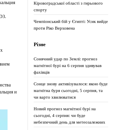
кальция
Кіровоградської області з гирьового
спорту
D3.
Чемпіонський бій у Єгипті: Усик вийде
проти Ріко Верховена
Різне
ых
Сонячний удар по Землі: прогноз
твием
магнітної бурі на 6 серпня здивував
фахівців
Сонце знову активізувалося: якою буде
нства
магнітна буря сьогодні, 5 серпня, та
альция и
чи варто хвилюватися
Новий прогноз магнітної бурі на
сьогодні, 4 серпня: чи буде
небезпечний день для метеозалежних