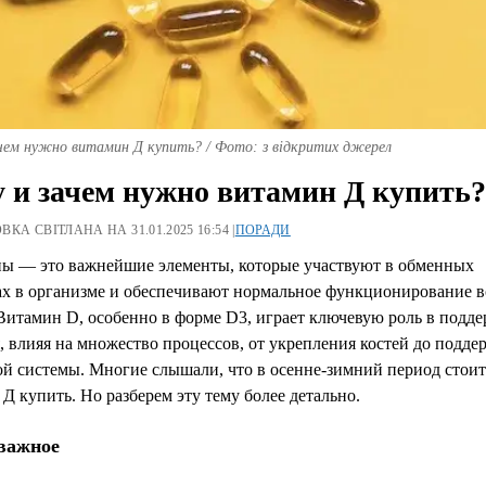
чем нужно витамин Д купить? / Фото: з відкритих джерел
 и зачем нужно витамин Д купить?
КА СВІТЛАНА НА 31.01.2025 16:54 |
ПОРАДИ
ы — это важнейшие элементы, которые участвуют в обменных
ах в организме и обеспечивают нормальное функционирование в
Витамин D, особенно в форме D3, играет ключевую роль в подд
, влияя на множество процессов, от укрепления костей до подде
й системы. Многие слышали, что в осенне-зимний период стоит
Д купить. Но разберем эту тему более детально.
важное