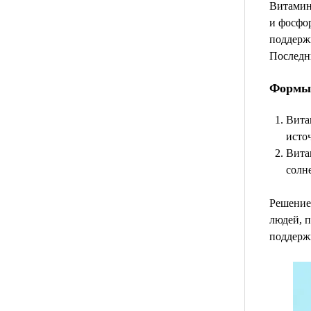
Витамин
и фосфор
поддержи
Последн
Формы
Вита
исто
Вита
солн
Решение
людей, п
поддержи