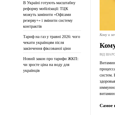
В Україні готують масштабну
реформу мобілізації: ТЦК
можуть замінити «Офісами
резерву+» і змінити систему
контрактів
Кому и за
Тариф на газ у травні 2026: чого
чекати українцям після
Кому
закінчення фіксованої ціни
ВІД ШАРОВ
Новий закон про тарифи ЖКП:
Витамин
чи зросте ціна на воду для
процесс
українців
систем. 
здоровья
иммунно
витамин 
Самое 