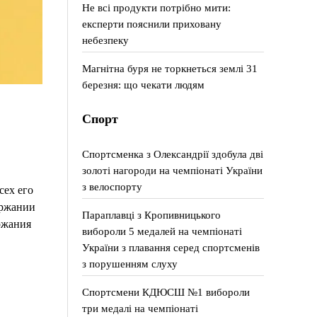
Не всі продукти потрібно мити:
експерти пояснили приховану
небезпеку
Магнітна буря не торкнеться землі 31
березня: що чекати людям
Спорт
Спортсменка з Олександрії здобула дві
золоті нагороди на чемпіонаті України
з велоспорту
сех его
ержании
Параплавці з Кропивницького
ржания
вибороли 5 медалей на чемпіонаті
України з плавання серед спортсменів
з порушенням слуху
Спортсмени КДЮСШ №1 вибороли
три медалі на чемпіонаті