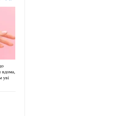
що
и вдома,
м уві