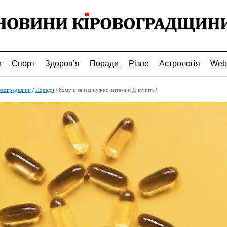
и
Спорт
Здоров’я
Поради
Різне
Астрологія
Web
овоградщини
/
Поради
/
Кому и зачем нужно витамин Д купить?