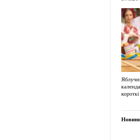
Яблучн
календа
короткі
Новини