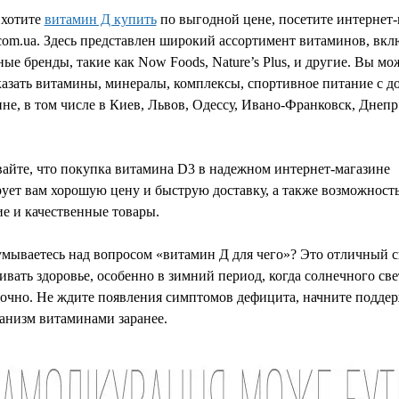
 хотите
витамин Д купить
по выгодной цене, посетите интернет-
t.com.ua. Здесь представлен широкий ассортимент витаминов, вкл
ые бренды, такие как Now Foods, Nature’s Plus, и другие. Вы мо
казать витамины, минералы, комплексы, спортивное питание с д
не, в том числе в Киев, Львов, Одессу, Ивано-Франковск, Днепр
.
айте, что покупка витамина D3 в надежном интернет-магазине
ует вам хорошую цену и быструю доставку, а также возможност
е и качественные товары.
умываетесь над вопросом «витамин Д для чего»? Это отличный 
вать здоровье, особенно в зимний период, когда солнечного све
точно. Не ждите появления симптомов дефицита, начните подде
анизм витаминами заранее.