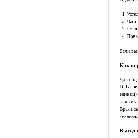
Устал
Част
Боли
Повы
Если вы
Как оп
Для под
D. В ср
единиц) 
зависимо
Врач пом
анализа.
Выгодны