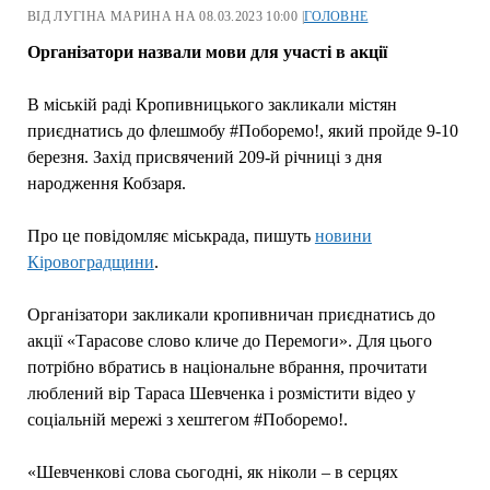
ВІД ЛУГІНА МАРИНА НА 08.03.2023 10:00 |
ГОЛОВНЕ
Організатори назвали мови для участі в акції
В міській раді Кропивницького закликали містян
приєднатись до флешмобу #Поборемо!, який пройде 9-10
березня. Захід присвячений 209-й річниці з дня
народження Кобзаря.
Про це повідомляє міськрада, пишуть
новини
Кіровоградщини
.
Організатори закликали кропивничан приєднатись до
акції «Тарасове слово кличе до Перемоги». Для цього
потрібно вбратись в національне вбрання, прочитати
люблений вір Тараса Шевченка і розмістити відео у
соціальній мережі з хештегом #Поборемо!.
«Шевченкові слова сьогодні, як ніколи – в серцях