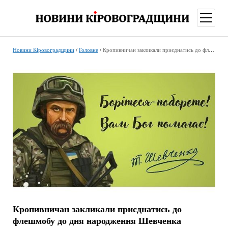
відкри
меню
Новини Кіровоградщини
/
Головне
/
Кропивничан закликали приєднатись до флешмобу до дня народження Шевченка
Кропивничан закликали приєднатись до
флешмобу до дня народження Шевченка