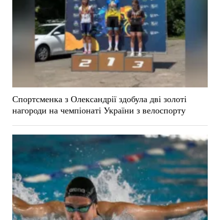
Спортсменка з Олександрії здобула дві золоті
нагороди на чемпіонаті України з велоспорту