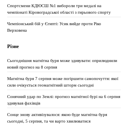
Спортсмени КДЮСШ №1 вибороли три медалі на
чемпіонаті Кіровоградської області з гирьового спорту
Чемпіонський бій у Єгипті: Усик вийде проти Ріко
Верховена
Різне
Сьогоднішня магнітна буря може здивувати: оприлюднили
новий прогноз на 8 серпня
Магнітна буря 7 серпня може погіршити самопочуття: якої
сили очікується геомагнітний шторм сьогодні
Сонячний удар по Землі: прогноз магнітної бурі на 6 серпня
здивував фахівців
Сонце знову активізувалося: якою буде магнітна буря
сьогодні, 5 серпня, та чи варто хвилюватися