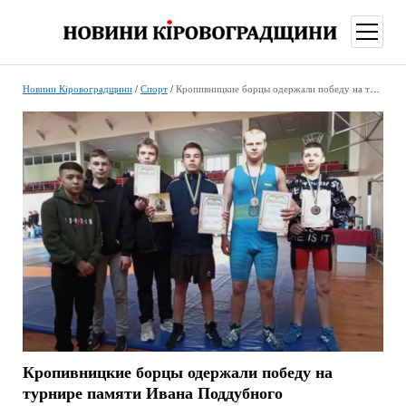
відкри
меню
Новини Кіровоградщини
/
Спорт
/
Кропивницкие борцы одержали победу на турнире памяти Ивана Поддубного
Кропивницкие борцы одержали победу на
турнире памяти Ивана Поддубного