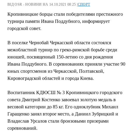
ВІД OSR - НОВИНИ НА 14.10.2021 08:25 |
СПОРТ
Кропивницкие борцы стали победителями престижного
турнира памяти Ивана Поддубного, информирует
городской совет.
В поселке Чернобай Черкасской области состоялся
межобластной турнир по греко-римской борьбе среди
юношей, посвященный 150-летию со дня рождения
Ивана Поддубного. В соревнованиях приняли участие 90
юных спортсменов из Черкасской, Полтавской,
Кировоградской областей и города Киева.
Воспитанник КДЮСШ № 3 Кропивницкого городского
совета Дмитрий Костенко завоевал золотую медаль в
весовой категории до 85 кг. Его одноклубник Михаил
Гаращенко занял второе место, а Даниил Зубрицкий и
Владислав Урсалов стали бронзовыми призерами
соревнований.