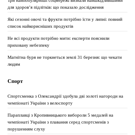
Три найпопулярніші соцмережі визнали найшкідливішими
для здоров’я підлітків: що показало дослідження
Які сезонні овочі та фрукти потрібно їсти у липні: повний
список найкорисніших продуктів
Не всі продукти потрібно мити: експерти пояснили
приховану небезпеку
Магнітна буря не торкнеться землі 31 березня: що чекати
людям
Спорт
Спортсменка з Олександрії здобула дві золоті нагороди на
чемпіонаті України з велоспорту
Параплавці з Кропивницького вибороли 5 медалей на
чемпіонаті України з плавання серед спортсменів з
порушенням слуху