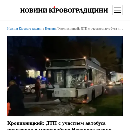
відкри
меню
Новини Кіровоградщини
/
Новини
/
Кропивницкий: ДТП с участием автобуса произошло в микрорайоне Новониколаевки
Кропивницкий: ДТП с участием автобуса
произошло в микрорайоне Новониколаевки