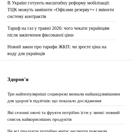
В Україні готують масштабну реформу мобілізації:
ТЦК можуть замінити «Офісами резерву+» і змінити
систему контрактів
Тариф на газ у травні 2026: чого чекати українцям
після закінчення фіксованої ціни
Новий закон про тарифи ЖКП: чи зросте ціна на
воду для українців
Здоров'я
Три найпопулярніші соцмережі визнали найшкідливішими
для здоров’я підлітків: що показало дослідження
Які сезонні овочі та фрукти потрібно їсти у липні: повний
список найкорисніших продуктів
Не всі продукти потрібно мити: експерти пояснили