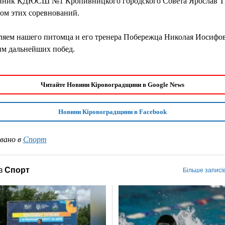
нник КДЮСШ №1 Кропивницкого городского Совета Ярослав Тк
ом этих соревнований.
ляем нашего питомца и его тренера Побережца Николая Иосифов
им дальнейших побед.
Читайте Новини Кіровоградщини в Google News
Новини Кіровоградщини в Facebook
вано в
Спорт
з
Спорт
Більше записі