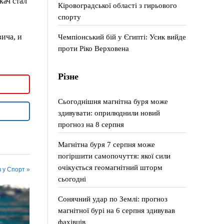
ач стал
Кіровоградської області з гирьового
спорту
Чемпіонський бій у Єгипті: Усик вийде
ича, и
проти Ріко Верховена
Різне
Сьогоднішня магнітна буря може
здивувати: оприлюднили новий
прогноз на 8 серпня
Магнітна буря 7 серпня може
погіршити самопочуття: якої сили
очікується геомагнітний шторм
в у Спорт »
сьогодні
Сонячний удар по Землі: прогноз
магнітної бурі на 6 серпня здивував
фахівців