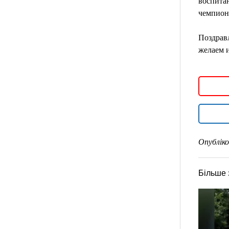
воспита
чемпион
Поздрав
желаем 
Опубліко
Більше 