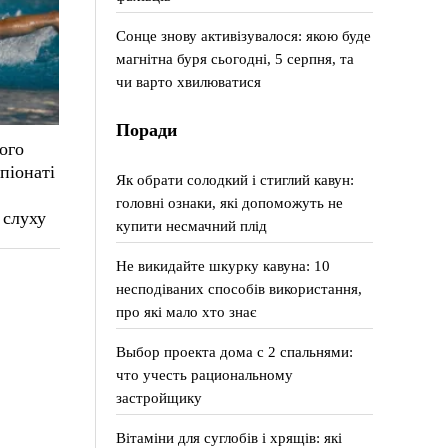
Сонце знову активізувалося: якою буде
магнітна буря сьогодні, 5 серпня, та
чи варто хвилюватися
Поради
ого
піонаті
Як обрати солодкий і стиглий кавун:
головні ознаки, які допоможуть не
 слуху
купити несмачний плід
Не викидайте шкурку кавуна: 10
несподіваних способів використання,
про які мало хто знає
Выбор проекта дома с 2 спальнями:
что учесть рациональному
застройщику
Вітаміни для суглобів і хрящів: які