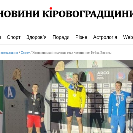
и
Спорт
Здоров’я
Поради
Різне
Астрологія
Web
овоградщини
/
Спорт
/
Кропивницкий скалолаз стал чемпионом Кубка Европы