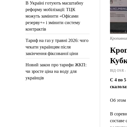
В Україні готують масштабну
реформу мобілізації: ТЦК
можуть замінити «Офісами
резерву+» і змінити систему
контрактів
Кропивни
Тариф на газ у травні 2026: чого
чекати українцям після
Кроп
закінчення фіксованої ціни
Куб
Новий закон про тарифи ЖКП:
ВІД OSR -
чи зросте ціна на воду для
українців
С 4 по 
скалола
Об этом
В сорев
составе