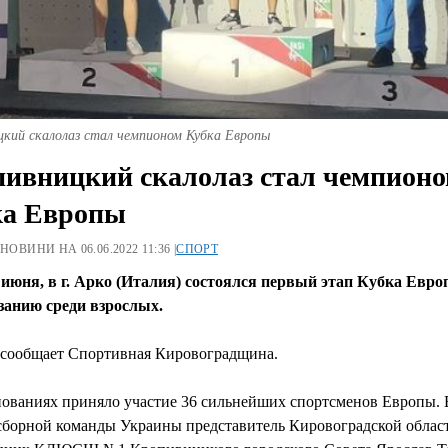
цкий скалолаз стал чемпионом Кубка Европы
ивницкий скалолаз стал чемпион
ка Европы
 НОВИНИ НА 06.06.2022 11:36 |
СПОРТ
5 июня, в г. Арко (Италия) состоялся первый этап Кубка Евро
занию среди взрослых.
 сообщает Спортивная Кировоградщина.
нованиях приняло участие 36 сильнейших спортсменов Европы. 
 сборной команды Украины представитель Кировоградской облас