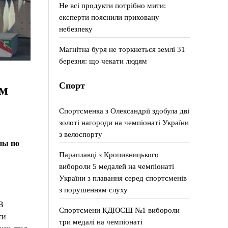
Не всі продукти потрібно мити:
експерти пояснили приховану
небезпеку
Магнітна буря не торкнеться землі 31
березня: що чекати людям
Спорт
ом
Спортсменка з Олександрії здобула дві
золоті нагороди на чемпіонаті України
з велоспорту
пы по
Параплавці з Кропивницького
вибороли 5 медалей на чемпіонаті
України з плавання серед спортсменів
з порушенням слуху
В
Спортсмени КДЮСШ №1 вибороли
ти
три медалі на чемпіонаті