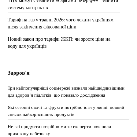
ТЦК можуть замінити «Офісами резерву+» і змінити
систему контрактів
Тариф на газ у травні 2026: чого чекати українцям
після закінчення фіксованої ціни
Новий закон про тарифи ЖКП: чи зросте ціна на
воду для українців
Здоров'я
Три найпопулярніші соцмережі визнали найшкідливішими
для здоров’я підлітків: що показало дослідження
Які сезонні овочі та фрукти потрібно їсти у липні: повний
список найкорисніших продуктів
Не всі продукти потрібно мити: експерти пояснили
приховану небезпеку