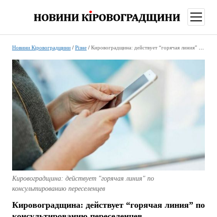
відкри
меню
Новини Кіровоградщини
/
Різне
/
Кировоградщина: действует “горячая линия” по консультированию переселенцев
Кировоградщина: действует "горячая линия" по
консультированию переселенцев
Кировоградщина: действует “горячая линия” по
консультированию переселенцев