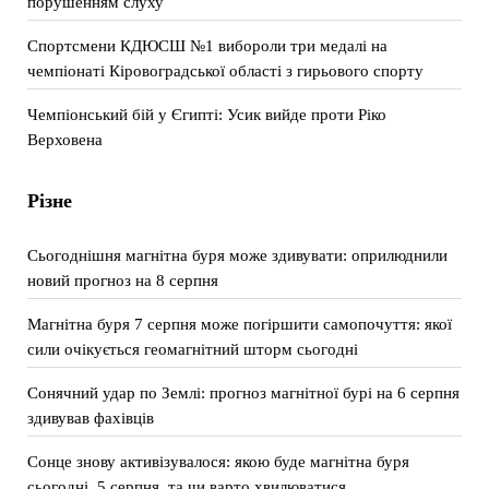
порушенням слуху
Спортсмени КДЮСШ №1 вибороли три медалі на
чемпіонаті Кіровоградської області з гирьового спорту
Чемпіонський бій у Єгипті: Усик вийде проти Ріко
Верховена
Різне
Сьогоднішня магнітна буря може здивувати: оприлюднили
новий прогноз на 8 серпня
Магнітна буря 7 серпня може погіршити самопочуття: якої
сили очікується геомагнітний шторм сьогодні
Сонячний удар по Землі: прогноз магнітної бурі на 6 серпня
здивував фахівців
Сонце знову активізувалося: якою буде магнітна буря
сьогодні, 5 серпня, та чи варто хвилюватися