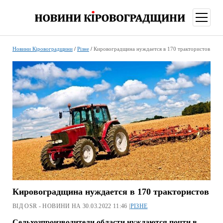
відкри
меню
Новини Кіровоградщини
/
Різне
/
Кировоградщина нуждается в 170 трактористов
Кировоградщина нуждается в 170 трактористов
ВІД OSR - НОВИНИ НА 30.03.2022 11:46 |
РІЗНЕ
Сельхозпроизводители области нуждаются почти в