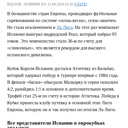
ВІД OSR - НОВИНИ НА 13.06.2024 14:16 |
СТАТТІ
В большинстве стран Европы, проводящих футбольные
соревнования по системе «осень-весна», сезон окончен.
Не стала исключением и
Ла Лига
. На этот раз чемпионат
Испании выиграл мадридский Реал, который набрал 95
очков. Это чемпионство стало 36-м по счету для
«сливочных», что является рекордом для высшего
испанского дивизиона.
Кубок Короля Испании достался Атлетику из Бильбао,
который одержал победу в турнире впервые с 1984 года.
В финале «баски» обыграли Мальорку в серии пенальти
4:2, разойдясь 1:1 в основное и дополнительное время.
Трофей стал 25-м по счету в истории Атлетика. Победа в
Кубке принесла клубу путевку в основной этап Лиги
Европы, которую он и так получил по итогам Ла Лиги.
Все представители Испании в еврокубках