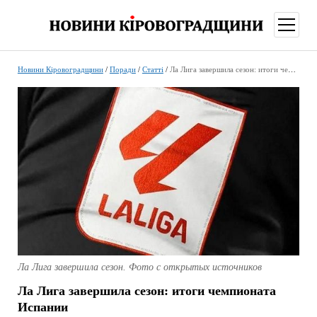
відкри
меню
Новини Кіровоградщини
/
Поради
/
Статті
/
Ла Лига завершила сезон: итоги чемпионата Испании
Ла Лига завершила сезон. Фото с открытых источников
Ла Лига завершила сезон: итоги чемпионата
Испании