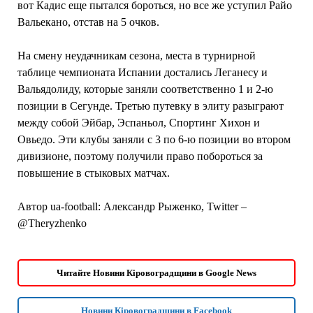
вот Кадис еще пытался бороться, но все же уступил Райо
Вальекано, отстав на 5 очков.
На смену неудачникам сезона, места в турнирной
таблице чемпионата Испании достались Леганесу и
Вальядолиду, которые заняли соответственно 1 и 2-ю
позиции в Сегунде. Третью путевку в элиту разыграют
между собой Эйбар, Эспаньол, Спортинг Хихон и
Овьедо. Эти клубы заняли с 3 по 6-ю позиции во втором
дивизионе, поэтому получили право побороться за
повышение в стыковых матчах.
Автор ua-football: Александр Рыженко, Twitter –
@Theryzhenko
Читайте Новини Кіровоградщини в Google News
Новини Кіровоградщини в Facebook