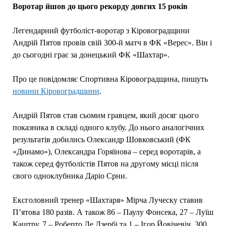
Воротар йшов до цього рекорду довгих 15 років
Легендарний футболіст-воротар з Кіровоградщини
Андрій Пятов провів свій 300-й матч в ФК «Верес». Він і
до сьогодні грає за донецький ФК «Шахтар».
Про це повідомляє Спортивна Кіровоградщина, пишуть
новини Кіровоградщини
.
Андрій Пятов став сьомим гравцем, який досяг цього
показника в складі одного клубу. До нього аналогічних
результатів добились Олександр Шовковський (ФК
«Динамо»), Олександра Горяїнова – серед воротарів, а
також серед футболістів Пятов на другому місці після
свого одноклубника Даріо Срни.
Ексголовний тренер «Шахтаря» Мірча Луческу ставив
П’ятова 180 разів. А також 86 – Паулу Фонсека, 27 – Луїш
Каштру, 7 – Роберто Де Дзербi та 1 – Iгор Йовiчевiч. 300