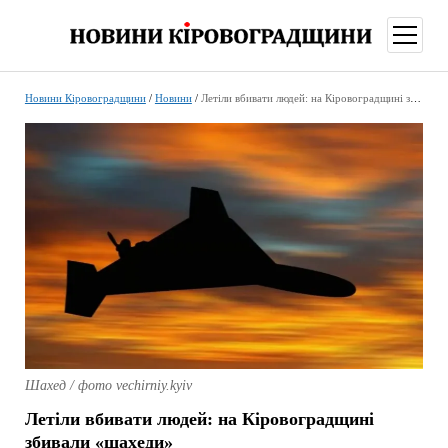
відкри
меню
Новини Кіровоградщини
/
Новини
/
Летіли вбивати людей: на Кіровоградщині збивали «шахеди»
Шахед / фото vechirniy.kyiv
Летіли вбивати людей: на Кіровоградщині
збивали «шахеди»