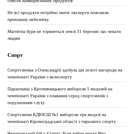
список найкорисніших продуктів
Не всі продукти потрібно мити: експерти пояснили
приховану небезпеку
Магнітна буря не торкнеться землі 31 березня: що чекати
людям
Спорт
Спортсменка з Олександрії здобула дві золоті нагороди на
чемпіонаті України з велоспорту
Параплавці з Кропивницького вибороли 5 медалей на
чемпіонаті України з плавання серед спортсменів з
порушенням слуху
Спортсмени КДЮСШ №1 вибороли три медалі на
чемпіонаті Кіровоградської області з гирьового спорту
Чемпіонський бій у Єгипті: Усик вийде проти Ріко