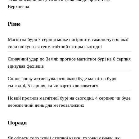
Верховена
Різне
Магнітна буря 7 серпня може погіршити самопочуття: якої
сили очікується геомагнітний шторм сьогодні
Сонячний удар по Землі: прогноз магнітної бурі на 6 серпня
здивував фахівців
Сонце знову активізувалося: якою буде магнітна буря
сьогодні, 5 серпня, та чи варто хвилюватися
Новий прогноз магнітної бурі на сьогодні, 4 серпня: чи буде
небезпечний день для метеозалежних
Поради
Як обрати солодкий і стиглий кавун: головні ознаки, які