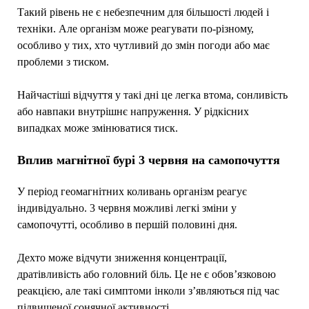
Такий рівень не є небезпечним для більшості людей і
техніки. Але організм може реагувати по-різному,
особливо у тих, хто чутливий до змін погоди або має
проблеми з тиском.
Найчастіші відчуття у такі дні це легка втома, сонливість
або навпаки внутрішнє напруження. У рідкісних
випадках може змінюватися тиск.
Вплив магнітної бурі 3 червня на самопочуття
У період геомагнітних коливань організм реагує
індивідуально. 3 червня можливі легкі зміни у
самопочутті, особливо в першій половині дня.
Дехто може відчути зниження концентрації,
дратівливість або головний біль. Це не є обов’язковою
реакцією, але такі симптоми інколи з’являються під час
підвищеної сонячної активності.