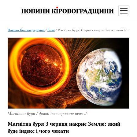
відкри
меню
Новини Кіровоградщини
/
Різне
/
Магнітна буря 3 червня накриє Землю: який буде індекс і чого чекати
Магнітна буря / фото ілюстроване news.d
Магнітна буря 3 червня накриє Землю: який
буде індекс і чого чекати