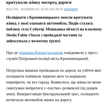
врятували жінку посеред дороги
ВІД OSR - НОВИНИ НА 04.08.2022 09:30 |
НОВИНИ
Поліціанти з Кропивницького змогли врятувати
жінку, у якої зламався автомобіль. Подія сталась
поблизу села Суботці. Мешканка області на власному
Skoda Fabia з’їхала з проїжджої частини та
забуксувала у вологому ґрунті.
Про це
новинам Кіровоградщини
повідомили у пресс-
службі Патрульної поліції міста Кропивницький.
Патрульна машина проїжджала по дорозі, на узбіччі якої
поліціанти побачили червоне авто та вирішили
перевірити, чи все гаразд. Виявилось, що жінка не може
самотужки вибратися з «пастки» розмоклої під дощем
землі. Використавши буксирувальний трос, поліціанти
витягнули автомобіль жінки на дорогу.