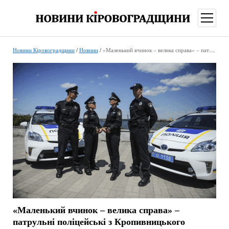
відкри
меню
Новини Кіровоградщини
/
Новини
/
«Маленький вчинок – велика справа» – патрульні поліцейські з Кропивницького врятували жінку посеред дороги
«Маленький вчинок – велика справа» –
патрульні поліцейські з Кропивницького