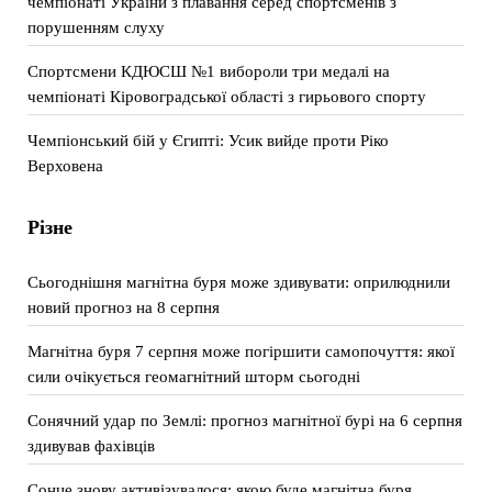
чемпіонаті України з плавання серед спортсменів з
порушенням слуху
Спортсмени КДЮСШ №1 вибороли три медалі на
чемпіонаті Кіровоградської області з гирьового спорту
Чемпіонський бій у Єгипті: Усик вийде проти Ріко
Верховена
Різне
Сьогоднішня магнітна буря може здивувати: оприлюднили
новий прогноз на 8 серпня
Магнітна буря 7 серпня може погіршити самопочуття: якої
сили очікується геомагнітний шторм сьогодні
Сонячний удар по Землі: прогноз магнітної бурі на 6 серпня
здивував фахівців
Сонце знову активізувалося: якою буде магнітна буря