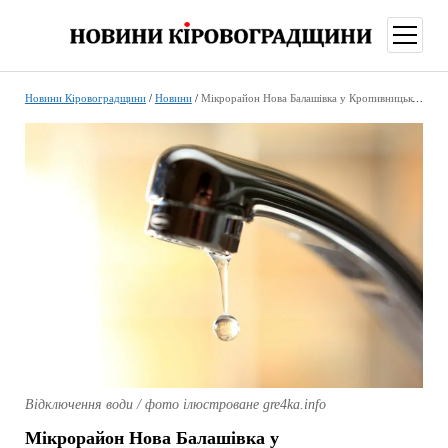
відкри
меню
Новини Кіровоградщини
/
Новини
/
Мікрорайон Нова Балашівка у Кропивницькому тимчасово залишився без води: коли повернуть
Відключення води / фото ілюстроване gre4ka.info
Мікрорайон Нова Балашівка у