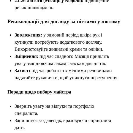
25-26 лютого (Місяць у Водолії):
підвищений
ризик пошкоджень.
Рекомендації для догляду за нігтями у лютому
Зволоження:
у зимовий період шкіра рук і
кутикули потребують додаткового догляду.
Використовуйте живильні креми та олійки.
Зміцнення:
під час спадного Місяця приділіть
увагу зміцнюючим лакам і маскам для нігтів.
Захист:
під час роботи з хімічними речовинами
надягайте рукавички, щоб уникнути пересушення.
Поради щодо вибору майстра
Зверніть увагу на відгуки та портфоліо
спеціаліста.
Запишіться заздалегідь, враховуючи сприятливі
дати.