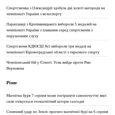
Спортсменка з Олександрії здобула дві золоті нагороди на
чемпіонаті України з велоспорту
Параплавці з Кропивницького вибороли 5 медалей на
чемпіонаті України з плавання серед спортсменів з
порушенням слуху
Спортсмени КДЮСШ №1 вибороли три медалі на
чемпіонаті Кіровоградської області з гирьового спорту
Чемпіонський бій у Єгипті: Усик вийде проти Ріко
Верховена
Різне
Магнітна буря 7 серпня може погіршити самопочуття: якої
сили очікується геомагнітний шторм сьогодні
Сонячний удар по Землі: прогноз магнітної бурі на 6 серпня