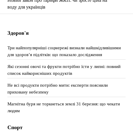
Новий закон про тарифи ЖКП: чи зросте ціна на
воду для українців
Здоров'я
Три найпопулярніші соцмережі визнали найшкідливішими
для здоров’я підлітків: що показало дослідження
Які сезонні овочі та фрукти потрібно їсти у липні: повний
список найкорисніших продуктів
Не всі продукти потрібно мити: експерти пояснили
приховану небезпеку
Магнітна буря не торкнеться землі 31 березня: що чекати
людям
Спорт