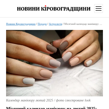
відкри
меню
Новини Кіровоградщини
/
Поради
/
Астрологія
/
Місячний календар манікюру на лютий 2025: кольори, форма, найкращі дати для походу до майстра
Календар манікюру лютий 2025 / фото ілюстроване look
Місячний календар манікюру на лютий 2025: