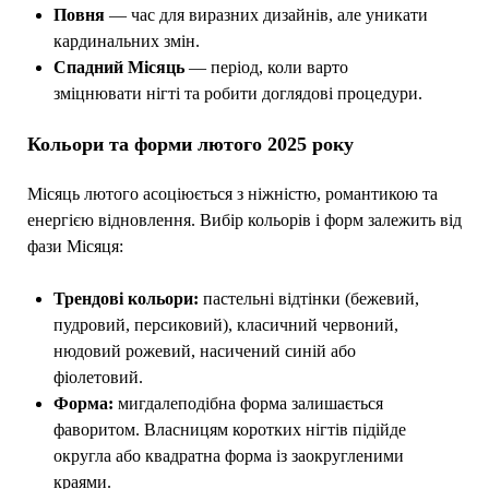
Повня
— час для виразних дизайнів, але уникати
кардинальних змін.
Спадний Місяць
— період, коли варто
зміцнювати нігті та робити доглядові процедури.
Кольори та форми лютого 2025 року
Місяць лютого асоціюється з ніжністю, романтикою та
енергією відновлення. Вибір кольорів і форм залежить від
фази Місяця:
Трендові кольори:
пастельні відтінки (бежевий,
пудровий, персиковий), класичний червоний,
нюдовий рожевий, насичений синій або
фіолетовий.
Форма:
мигдалеподібна форма залишається
фаворитом. Власницям коротких нігтів підійде
округла або квадратна форма із заокругленими
краями.