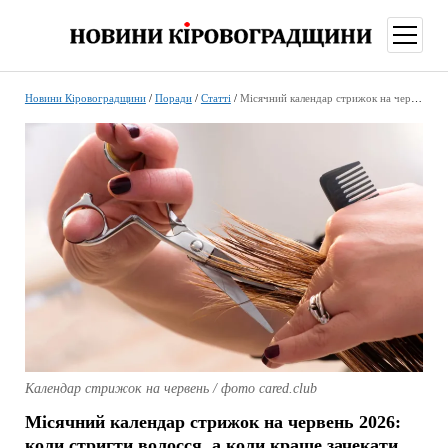
відкри
меню
Новини Кіровоградщини
/
Поради
/
Статті
/
Місячний календар стрижок на червень 2026: коли стригти волосся, а коли краще зачекати
Календар стрижок на червень / фото cared.club
Місячний календар стрижок на червень 2026:
коли стригти волосся, а коли краще зачекати