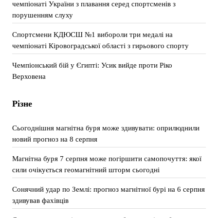
чемпіонаті України з плавання серед спортсменів з
порушенням слуху
Спортсмени КДЮСШ №1 вибороли три медалі на
чемпіонаті Кіровоградської області з гирьового спорту
Чемпіонський бій у Єгипті: Усик вийде проти Ріко
Верховена
Різне
Сьогоднішня магнітна буря може здивувати: оприлюднили
новий прогноз на 8 серпня
Магнітна буря 7 серпня може погіршити самопочуття: якої
сили очікується геомагнітний шторм сьогодні
Сонячний удар по Землі: прогноз магнітної бурі на 6 серпня
здивував фахівців