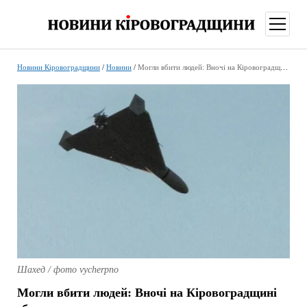
відкри
меню
Новини Кіровоградщини
/
Новини
/
Могли вбити людей: Вночі на Кіровоградщині збивали «шахеди»
Шахед / фото vycherpno
Могли вбити людей: Вночі на Кіровоградщині