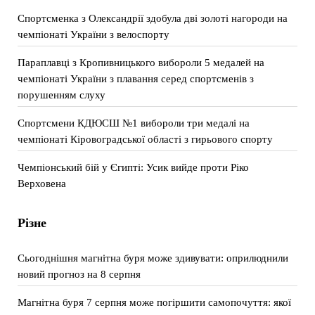
Спортсменка з Олександрії здобула дві золоті нагороди на
чемпіонаті України з велоспорту
Параплавці з Кропивницького вибороли 5 медалей на
чемпіонаті України з плавання серед спортсменів з
порушенням слуху
Спортсмени КДЮСШ №1 вибороли три медалі на
чемпіонаті Кіровоградської області з гирьового спорту
Чемпіонський бій у Єгипті: Усик вийде проти Ріко
Верховена
Різне
Сьогоднішня магнітна буря може здивувати: оприлюднили
новий прогноз на 8 серпня
Магнітна буря 7 серпня може погіршити самопочуття: якої