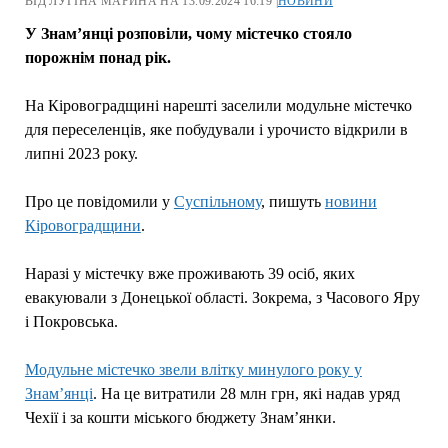
ВІД ЛУГІНА МАРИНА НА 13.09.2024 16:19 |
НОВИНИ
У Знам’янці розповіли, чому містечко стояло
порожнім понад рік.
На Кіровоградщині нарешті заселили модульне містечко
для переселенців, яке побудували і урочисто відкрили в
липні 2023 року.
Про це повідомили у
Суспільному
, пишуть
новини
Кіровоградщини
.
Наразі у містечку вже проживають 39 осіб, яких
евакуювали з Донецької області. Зокрема, з Часового Яру
і Покровська.
Модульне містечко звели влітку минулого року у
Знам’янці
. На це витратили 28 млн грн, які надав уряд
Чехії і за кошти міського бюджету Знам’янки.