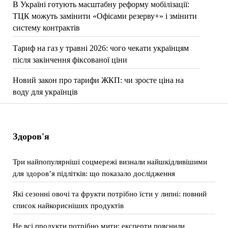
В Україні готують масштабну реформу мобілізації:
ТЦК можуть замінити «Офісами резерву+» і змінити
систему контрактів
Тариф на газ у травні 2026: чого чекати українцям
після закінчення фіксованої ціни
Новий закон про тарифи ЖКП: чи зросте ціна на
воду для українців
Здоров'я
Три найпопулярніші соцмережі визнали найшкідливішими
для здоров’я підлітків: що показало дослідження
Які сезонні овочі та фрукти потрібно їсти у липні: повний
список найкорисніших продуктів
Не всі продукти потрібно мити: експерти пояснили