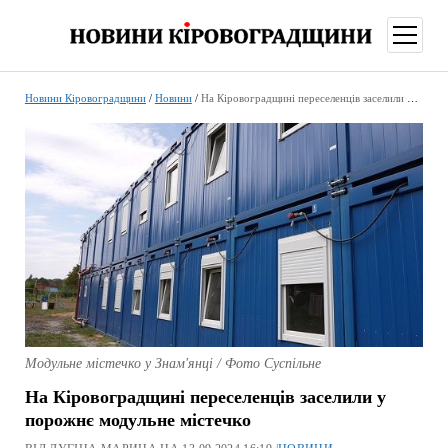
відкри
меню
Новини Кіровоградщини
/
Новини
/
На Кіровоградщині переселенців заселили у порожнє модульне містечко
Модульне містечко у Знам'янці / Фото Суспільне
На Кіровоградщині переселенців заселили у
порожнє модульне містечко