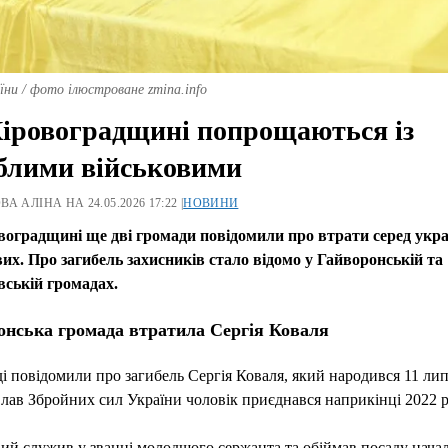
оїни / фото ілюстроване zmina.info
іровоградщині попрощаються із
блими військовими
А АЛІНА НА 24.05.2026 17:22 |
НОВИНИ
воградщині ще дві громади повідомили про втрати серед укра
их. Про загибель захисників стало відомо у Гайворонській та
вській громадах.
онська громада втратила Сергія Коваля
і повідомили про загибель Сергія Коваля, який народився 11 ли
 лав Збройних сил України чоловік приєднався наприкінці 2022 р
ий служив у званні молодшого сержанта та обіймав посаду нача