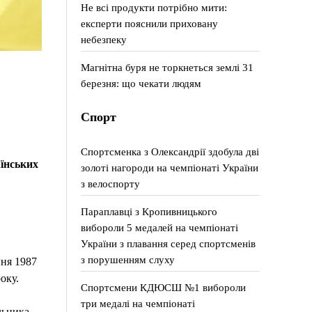
Не всі продукти потрібно мити:
експерти пояснили приховану
небезпеку
Магнітна буря не торкнеться землі 31
березня: що чекати людям
Спорт
Спортсменка з Олександрії здобула дві
їнських
золоті нагороди на чемпіонаті України
з велоспорту
Параплавці з Кропивницького
вибороли 5 медалей на чемпіонаті
України з плавання серед спортсменів
з порушенням слуху
пня 1987
оку.
Спортсмени КДЮСШ №1 вибороли
три медалі на чемпіонаті
льника