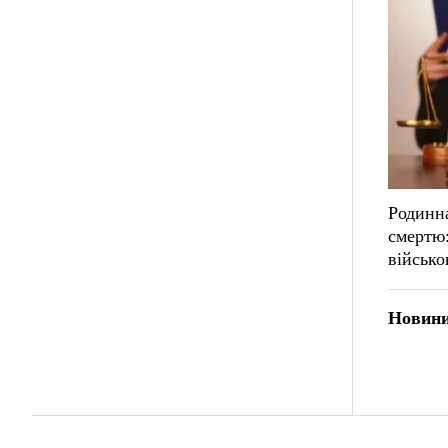
Родинна
смертю:
військо
Новини