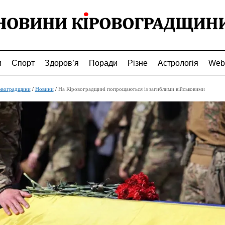
и
Спорт
Здоров’я
Поради
Різне
Астрологія
Web
овоградщини
/
Новини
/
На Кіровоградщині попрощаються із загиблими військовими