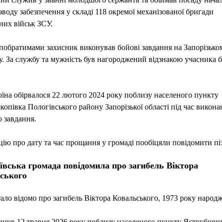
зводу забезпечення у складі 118 окремої механізованої бригади
их військ ЗСУ.
 побратимами захисник виконував бойові завдання на Запорізько
. За службу та мужність був нагороджений відзнакою учасника 
їна обірвалося 22 лютого 2024 року поблизу населеного пункту
опівка Пологівського району Запорізької області під час викона
 завдання.
ію про дату та час прощання у громаді пообіцяли повідомити пі
ївська громада повідомила про загибель Віктора
ського
ало відомо про загибель Віктора Ковальського, 1973 року народ
инув 12 травня 2026 року поблизу населеного пункту Яструбщи