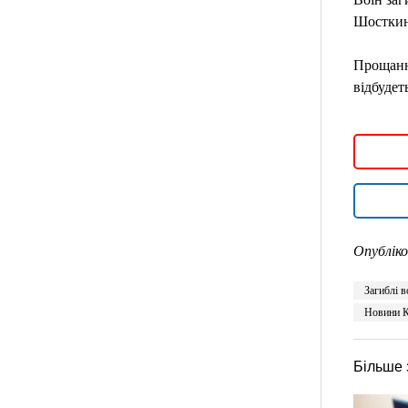
Шосткинс
Прощання
відбудет
Опубліко
Загиблі в
Новини К
Більше 