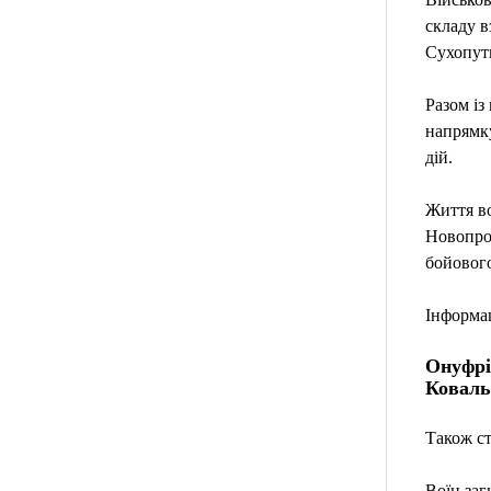
складу в
Сухопутн
Разом із
напрямку
дій.
Життя во
Новопрок
бойового
Інформац
Онуфрі
Коваль
Також ст
Воїн заг