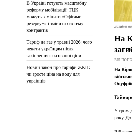
В Україні готують масштабну
реформу мобілізації: ТЦК
можуть замінити «Офісами
резерву+» і змінити систему
Загиблі в
контрактів
На К
Тариф на газ у травні 2026: чого
заги
чекати українцям після
закінчення фіксованої ціни
ВІД ПОПОВ
Новий закон про тарифи ЖКП:
На Кіро
чи зросте ціна на воду для
військов
українців
Онуфрії
Гайвор
У громад
року. До
Військов