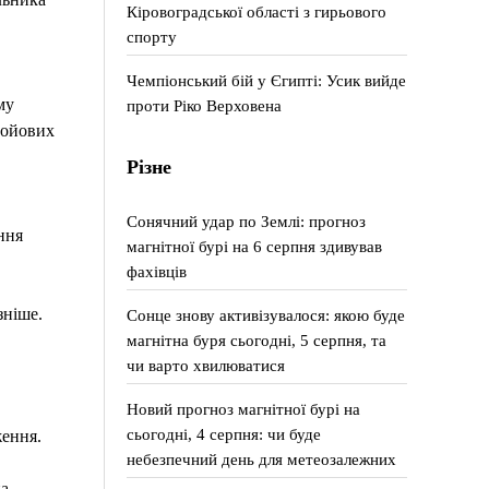
Кіровоградської області з гирьового
спорту
Чемпіонський бій у Єгипті: Усик вийде
му
проти Ріко Верховена
бойових
Різне
Сонячний удар по Землі: прогноз
ння
магнітної бурі на 6 серпня здивував
фахівців
зніше.
Сонце знову активізувалося: якою буде
магнітна буря сьогодні, 5 серпня, та
чи варто хвилюватися
Новий прогноз магнітної бурі на
сьогодні, 4 серпня: чи буде
ження.
небезпечний день для метеозалежних
на