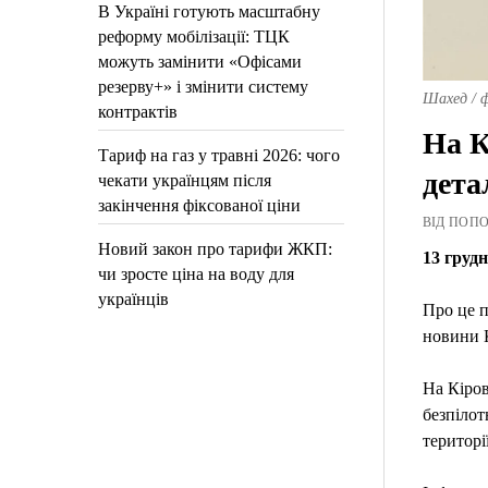
В Україні готують масштабну
реформу мобілізації: ТЦК
можуть замінити «Офісами
резерву+» і змінити систему
Шахед / 
контрактів
На К
Тариф на газ у травні 2026: чого
дета
чекати українцям після
закінчення фіксованої ціни
ВІД ПОПОВ
Новий закон про тарифи ЖКП:
13 груд
чи зросте ціна на воду для
українців
Про це п
новини 
На Кіро
безпілот
територі