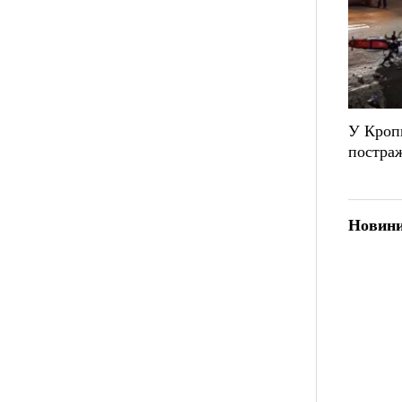
У Кропи
постраж
Новини