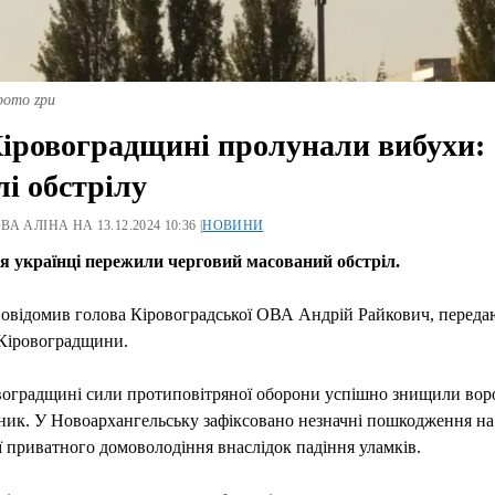
фото zpu
іровоградщині пролунали вибухи:
лі обстрілу
А АЛІНА НА 13.12.2024 10:36 |
НОВИНИ
ня українці пережили черговий масований обстріл.
овідомив голова Кіровоградської ОВА Андрій Райкович, переда
Кіровоградщини.
воградщині сили протиповітряної оборони успішно знищили во
ник. У Новоархангельську зафіксовано незначні пошкодження на
ї приватного домоволодіння внаслідок падіння уламків.