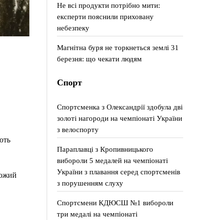
Не всі продукти потрібно мити:
експерти пояснили приховану
небезпеку
Магнітна буря не торкнеться землі 31
березня: що чекати людям
Спорт
Спортсменка з Олександрії здобула дві
золоті нагороди на чемпіонаті України
з велоспорту
ють
Параплавці з Кропивницького
вибороли 5 медалей на чемпіонаті
України з плавання серед спортсменів
рожий
з порушенням слуху
Спортсмени КДЮСШ №1 вибороли
три медалі на чемпіонаті