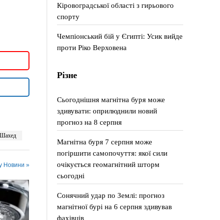
Кіровоградської області з гирьового
спорту
Чемпіонський бій у Єгипті: Усик вийде
проти Ріко Верховена
Різне
Сьогоднішня магнітна буря може
здивувати: оприлюднили новий
прогноз на 8 серпня
Шахед
Магнітна буря 7 серпня може
погіршити самопочуття: якої сили
очікується геомагнітний шторм
 у Новини »
сьогодні
Сонячний удар по Землі: прогноз
магнітної бурі на 6 серпня здивував
фахівців