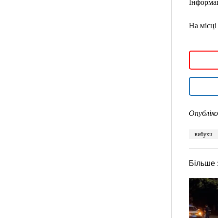
Інформац
На місці
Опубліко
вибухи
Більше 