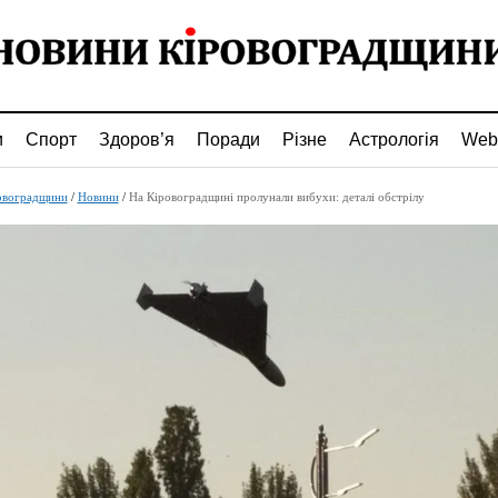
и
Спорт
Здоров’я
Поради
Різне
Астрологія
Web
овоградщини
/
Новини
/
На Кіровоградщині пролунали вибухи: деталі обстрілу