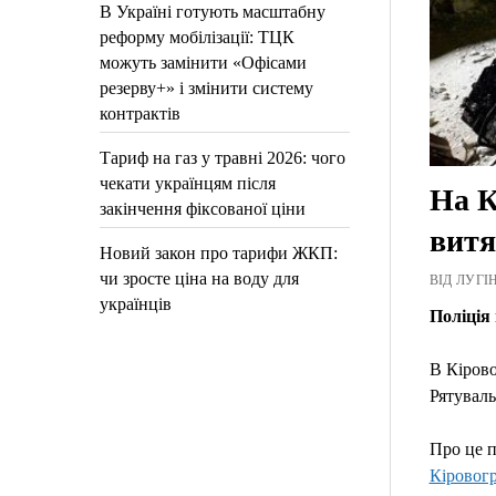
В Україні готують масштабну
реформу мобілізації: ТЦК
можуть замінити «Офісами
резерву+» і змінити систему
контрактів
Тариф на газ у травні 2026: чого
чекати українцям після
На К
закінчення фіксованої ціни
витя
Новий закон про тарифи ЖКП:
чи зросте ціна на воду для
ВІД ЛУГІН
українців
Поліція 
В Кірово
Рятуваль
Про це п
Кіровог