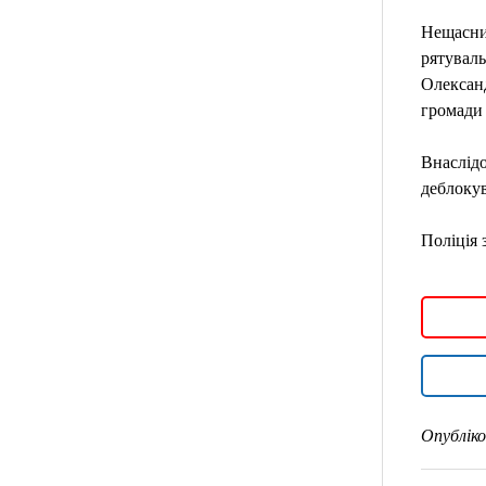
Нещасний
рятуваль
Олександ
громади 
Внаслід
деблокув
Поліція 
Опубліко