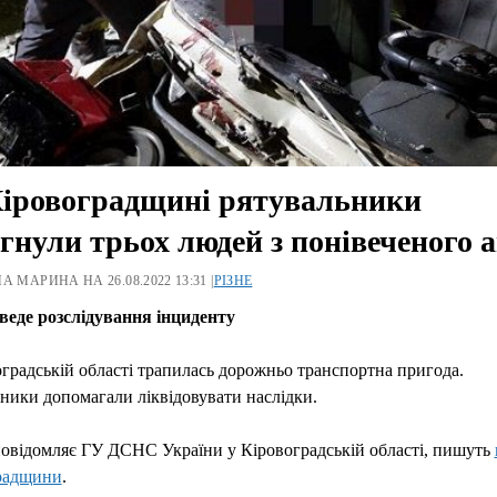
іровоградщині рятувальники
гнули трьох людей з понівеченого 
А МАРИНА НА 26.08.2022 13:31 |
РІЗНЕ
веде розслідування інциденту
градській області трапилась дорожньо транспортна пригода.
ники допомагали ліквідовувати наслідки.
овідомляє ГУ ДСНС України у Кіровоградській області, пишуть
радщини
.