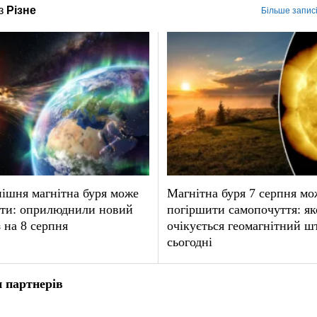
з
Різне
Більше записі
ішня магнітна буря може
Магнітна буря 7 серпня мо
ати: оприлюднили новий
погіршити самопочуття: як
 на 8 серпня
очікується геомагнітний ш
сьогодні
 партнерів