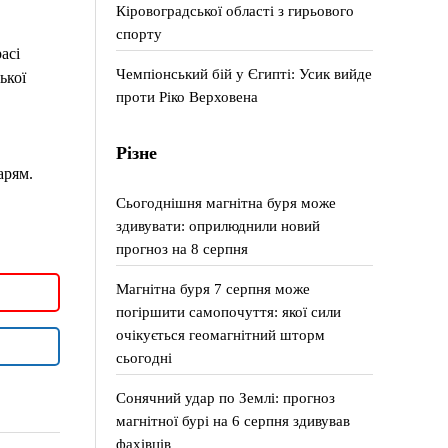
Кіровоградської області з гирьового
спорту
асі
Чемпіонський бій у Єгипті: Усик вийде
ької
проти Ріко Верховена
Різне
карям.
Сьогоднішня магнітна буря може
здивувати: оприлюднили новий
прогноз на 8 серпня
Магнітна буря 7 серпня може
погіршити самопочуття: якої сили
очікується геомагнітний шторм
сьогодні
Сонячний удар по Землі: прогноз
магнітної бурі на 6 серпня здивував
фахівців