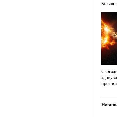
Більше 
Сьогодн
здивув
прогноз
Новини