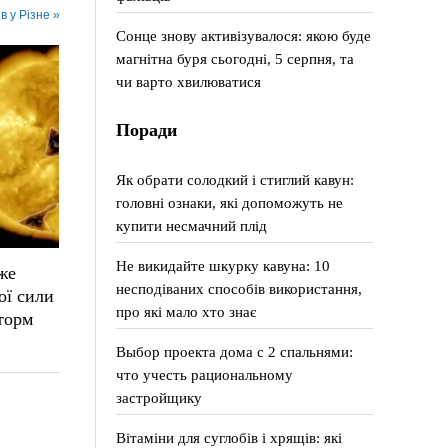
в у Різне »
Сонце знову активізувалося: якою буде
магнітна буря сьогодні, 5 серпня, та
чи варто хвилюватися
Поради
Як обрати солодкий і стиглий кавун:
головні ознаки, які допоможуть не
купити несмачний плід
Не викидайте шкурку кавуна: 10
же
несподіваних способів використання,
ої сили
про які мало хто знає
торм
Выбор проекта дома с 2 спальнями:
что учесть рациональному
застройщику
Вітаміни для суглобів і хрящів: які