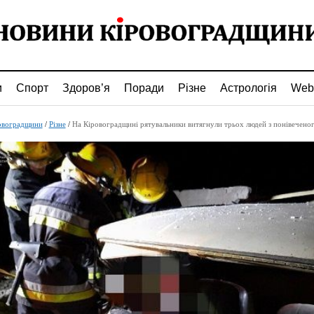
и
Спорт
Здоров’я
Поради
Різне
Астрологія
Web
овоградщини
/
Різне
/
На Кіровоградщині рятувальники витягнули трьох людей з понівеченог