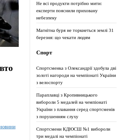
Не всі продукти потрібно мити:
експерти пояснили приховану
небезпеку
Магнітна буря не торкнеться землі 31
березня: що чекати людям
Спорт
авто
Спортсменка з Олександрії здобула дві
золоті нагороди на чемпіонаті України
з велоспорту
Параплавці з Кропивницького
вибороли 5 медалей на чемпіонаті
України з плавання серед спортсменів
з порушенням слуху
новини
Спортсмени КДЮСШ №1 вибороли
три медалі на чемпіонаті