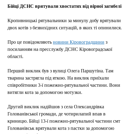
Бійці ДСНС врятували хвостатих від вірної загибелі
Кропивницькі рятувальники за минулу добу врятували
двох котів з безвихідних ситуацій, в яких ті опинилися.
Про це повідомляють
новини Кіровоградщини
з
посиланням на пресслужбу ДСНС Кіровоградської
області.
Перший виклик був з вулиці Олега Паршутіна. Там
тварина застрягла під яткою. На виклик приїхали
співробітники 3-ї пожежно-рятувальної частини. Вони
витягли кота за допомогою мотузки.
Другий виклик надійшов з села Олександрівка
Голованівської громади, де чотирилапий впав в
криницю. Бiйцi 13-ї пожежно-рятувальної частини смт
Голованiвськ врятували кота з пастки за допомогою