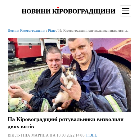
відкри
меню
Новини Кіровоградщини
/
Різне
/
На Кіровоградщині рятувальники визволили двох котів
На Кіровоградщині рятувальники визволили
двох котів
ВІД ЛУГІНА МАРИНА НА 18.08.2022 14:06 |
РІЗНЕ