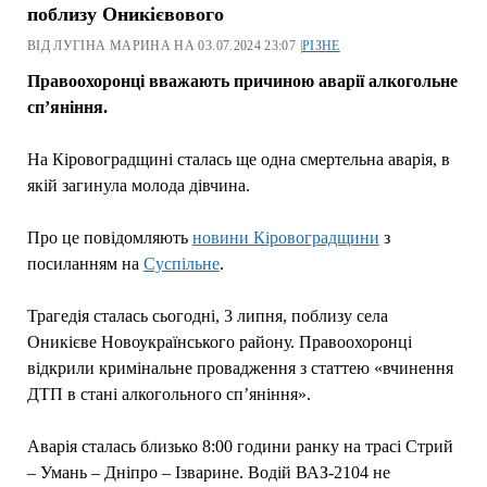
поблизу Оникієвового
ВІД ЛУГІНА МАРИНА НА 03.07.2024 23:07 |
РІЗНЕ
Правоохоронці вважають причиною аварії алкогольне
сп’яніння.
На Кіровоградщині сталась ще одна смертельна аварія, в
якій загинула молода дівчина.
Про це повідомляють
новини Кіровоградщини
з
посиланням на
Суспільне
.
Трагедія сталась сьогодні, 3 липня, поблизу села
Оникієве Новоукраїнського району. Правоохоронці
відкрили кримінальне провадження з статтею «вчинення
ДТП в стані алкогольного сп’яніння».
Аварія сталась близько 8:00 години ранку на трасі Стрий
– Умань – Дніпро – Ізварине. Водій ВАЗ-2104 не