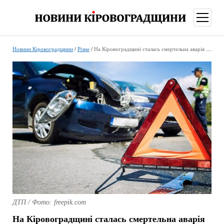
відкри
меню
Новини Кіровоградщини
/
Різне
/
На Кіровоградщині сталась смертельна аварія поблизу Оникієвового
ДТП / Фото: freepik.com
На Кіровоградщині сталась смертельна аварія