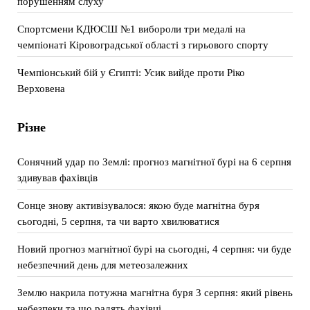
порушенням слуху
Спортсмени КДЮСШ №1 вибороли три медалі на
чемпіонаті Кіровоградської області з гирьового спорту
Чемпіонський бій у Єгипті: Усик вийде проти Ріко
Верховена
Різне
Сонячний удар по Землі: прогноз магнітної бурі на 6 серпня
здивував фахівців
Сонце знову активізувалося: якою буде магнітна буря
сьогодні, 5 серпня, та чи варто хвилюватися
Новий прогноз магнітної бурі на сьогодні, 4 серпня: чи буде
небезпечний день для метеозалежних
Землю накрила потужна магнітна буря 3 серпня: який рівень
небезпеки та що радять фахівці