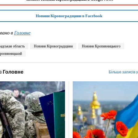
Новини Кіровоградщини в Facebook
вано в
Головне
адськая область
Новини Кіровоградщини
Новини Кропивницького
ропивницький
з
Головне
Більше записів 