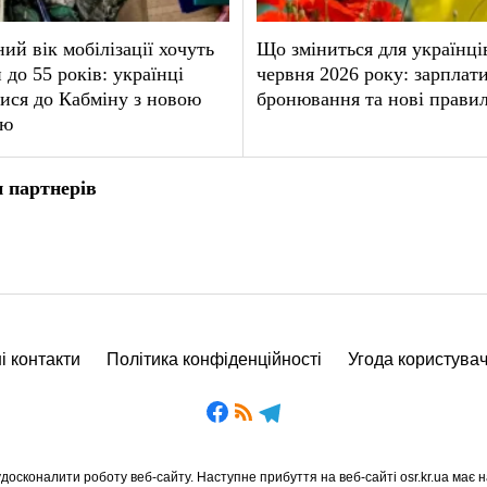
ий вік мобілізації хочуть
Що зміниться для українців
 до 55 років: українці
червня 2026 року: зарплати
ися до Кабміну з новою
бронювання та нові прави
єю
 партнерів
і контакти
Політика конфіденційності
Угода користува
осконалити роботу веб-сайту. Наступне прибуття на веб-сайті osr.kr.ua має н