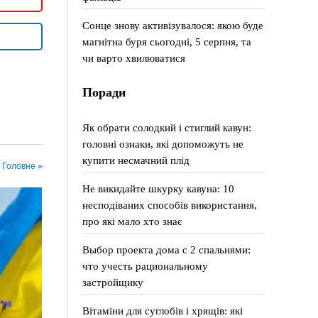
Сонце знову активізувалося: якою буде
магнітна буря сьогодні, 5 серпня, та
чи варто хвилюватися
Поради
Як обрати солодкий і стиглий кавун:
головні ознаки, які допоможуть не
купити несмачний плід
у Головне »
Не викидайте шкурку кавуна: 10
несподіваних способів використання,
про які мало хто знає
Выбор проекта дома с 2 спальнями:
что учесть рациональному
застройщику
Вітаміни для суглобів і хрящів: які