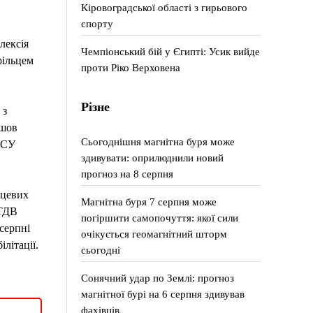
Кіровоградської області з гирьового
спорту
лексія
Чемпіонський бій у Єгипті: Усик вийде
рільцем
проти Ріко Верховена
Різне
 з
йшов
Сьогоднішня магнітна буря може
 ЗСУ
здивувати: оприлюднили новий
прогноз на 8 серпня
сцевих
Магнітна буря 7 серпня може
 ТДВ
погіршити самопочуття: якої сили
серпні
очікується геомагнітний шторм
літації.
сьогодні
Сонячний удар по Землі: прогноз
магнітної бурі на 6 серпня здивував
фахівців