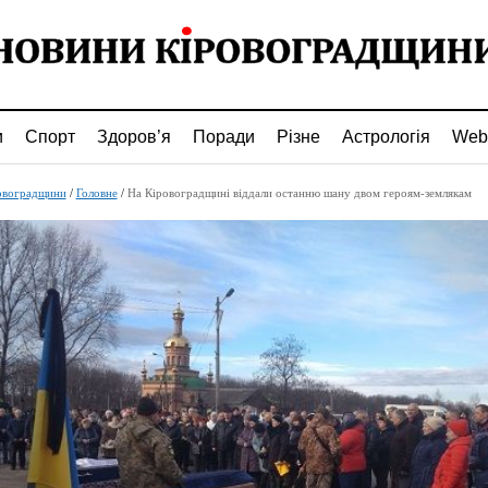
и
Спорт
Здоров’я
Поради
Різне
Астрологія
Web
овоградщини
/
Головне
/
На Кіровоградщині віддали останню шану двом героям-землякам