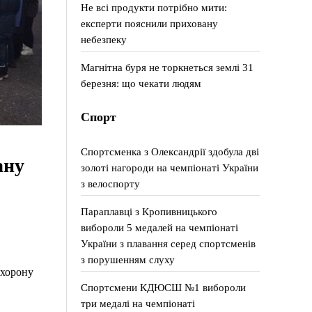
Не всі продукти потрібно мити:
експерти пояснили приховану
небезпеку
Магнітна буря не торкнеться землі 31
березня: що чекати людям
Спорт
Спортсменка з Олександрії здобула дві
ану
золоті нагороди на чемпіонаті України
з велоспорту
Параплавці з Кропивницького
вибороли 5 медалей на чемпіонаті
України з плавання серед спортсменів
з порушенням слуху
охорону
Спортсмени КДЮСШ №1 вибороли
три медалі на чемпіонаті