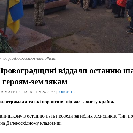
то: facebook.com/krrada.official
іровоградщині віддали останню ш
 героям-землякам
А МАРИНА НА 04.01.2024 20:53 |
ГОЛОВНЕ
ки отримали тяжкі поранення під час захисту країни.
вницькому в останню путь провели загиблих захисників. Чин п
на Далекосхідному кладовищі.