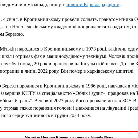
овідомили в міськраді, пишуть
новини Кіровоградщини
.
, 4 січня, в Кропивницькому провели солдата, гранатометника О
, а на Новолелеківському кладовищі попрощалися з солдатом, ст
м Березою.
Мітькін народився в Кропивницькому в 1973 році, закінчив одну
 шкіл і отримав фах в машинобудівному технікумі. Чоловік про
 службу і понад 20 років працював на Інгульській шахті. До лав
потрапив в липні 2022 року. Він помер в харківському шпиталі.
Береза народився в Кропивницькому в 1986 році, навчався в мі
 завершив КНТУ за спеціальністю «Облік і аудит», працював на
бінат Ятрань”. В червні 2023 року його призвали до лав ЗСУ. В 
у отрмав тяжке поранення голови і знаходився на лікуванні і реабі
 його серце зупинилось в грудні 2023 року.
Читайте Новини Кіровоградщини в Google News