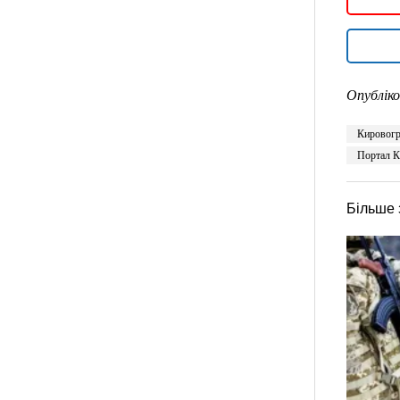
Опубліко
Кировогр
Портал К
Більше 