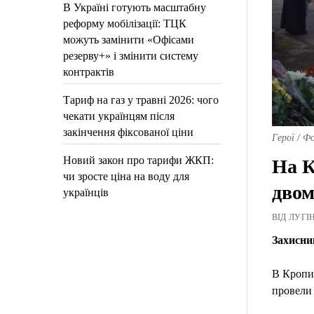
В Україні готують масштабну
реформу мобілізації: ТЦК
можуть замінити «Офісами
резерву+» і змінити систему
контрактів
Тариф на газ у травні 2026: чого
чекати українцям після
закінчення фіксованої ціни
Герої / Фо
Новий закон про тарифи ЖКП:
На К
чи зросте ціна на воду для
двом
українців
ВІД ЛУГІН
Захисни
В Кропи
провели 