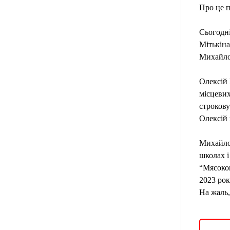
Про це п
Сьогодні
Мітькіна
Михайло
Олексій 
місцевих
строкову
Олексій 
Михайло 
школах і
“Мясоком
2023 рок
На жаль,