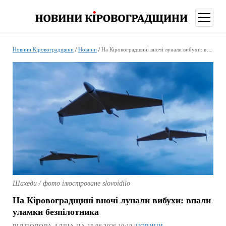
відкри
меню
Новини Кіровоградщини
/
Новини
/
На Кіровоградщині вночі лунали вибухи: впали уламки безпілотника
Шахеди / фото ілюстроване slovoidilo
На Кіровоградщині вночі лунали вибухи: впали
уламки безпілотника