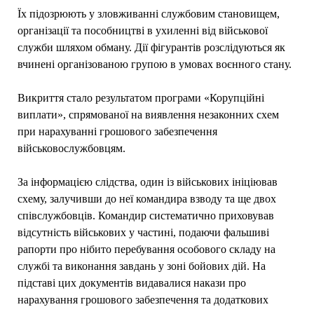
Їх підозрюють у зловживанні службовим становищем,
організації та пособництві в ухиленні від військової
служби шляхом обману. Дії фігурантів розслідуються як
вчинені організованою групою в умовах воєнного стану.
Викриття стало результатом програми «Корупційні
виплати», спрямованої на виявлення незаконних схем
при нарахуванні грошового забезпечення
військовослужбовцям.
За інформацією слідства, один із військових ініціював
схему, залучивши до неї командира взводу та ще двох
співслужбовців. Командир систематично приховував
відсутність військових у частині, подаючи фальшиві
рапорти про нібито перебування особового складу на
службі та виконання завдань у зоні бойових дій. На
підставі цих документів видавалися накази про
нарахування грошового забезпечення та додаткових