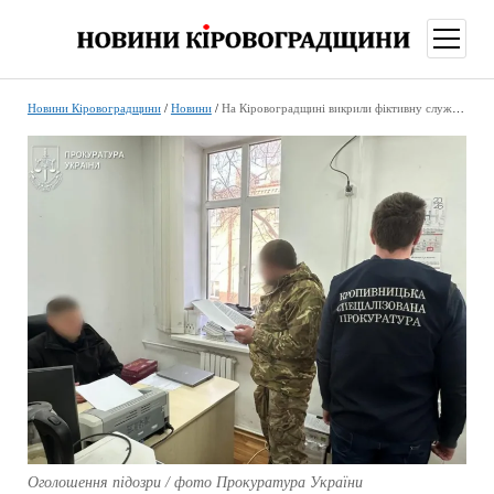
відкри
меню
Новини Кіровоградщини
/
Новини
/
На Кіровоградщині викрили фіктивну службу та розкрадання коштів у військовій частині
Оголошення підозри / фото Прокуратура України