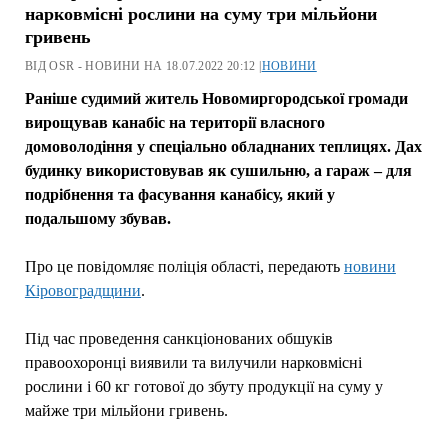
нарковмісні рослини на суму три мільйони
гривень
ВІД OSR - НОВИНИ НА 18.07.2022 20:12 |
НОВИНИ
Раніше судимий житель Новомиргородської громади
вирощував канабіс на території власного
домоволодіння у спеціально обладнаних теплицях. Дах
будинку використовував як сушильню, а гараж – для
подрібнення та фасування канабісу, який у
подальшому збував.
Про це повідомляє поліція області, передають
новини
Кіровоградщини
.
Під час проведення санкціонованих обшуків
правоохоронці виявили та вилучили нарковмісні
рослини і 60 кг готової до збуту продукції на суму у
майже три мільйони гривень.