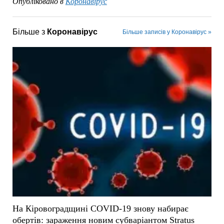
Опубліковано в
Коронавірус
Більше з
Коронавірус
Більше записів у Коронавірус »
На Кіровоградщині COVID-19 знову набирає
обертів: зараження новим субваріантом Stratus