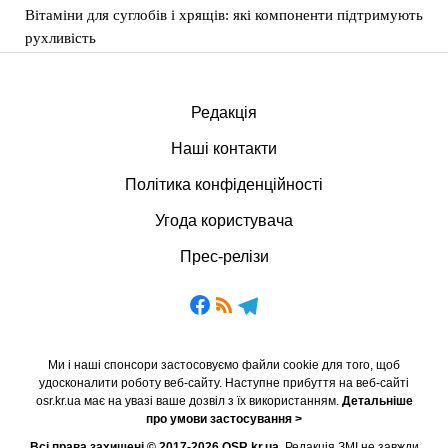
Вітаміни для суглобів і хрящів: які компоненти підтримують
рухливість
Редакція
Наші контакти
Політика конфіденційності
Угода користувача
Прес-релізи
Ми і наші спонсори застосовуємо файли cookie для того, щоб
удосконалити роботу веб-сайту. Наступне прибуття на веб-сайті
osr.kr.ua має на увазі ваше дозвіл з їх використанням.
Детальніше
про умови застосування >
Всі права захищені © 2017-2026 OSR.kr.ua.
Редакція ЗМІ не завжди