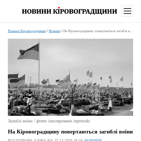
відкри
меню
Новини Кіровоградщини
/
Новини
/
На Кіровоградщину повертаються загиблі воїни
Загиблі воїни / фото ілюстроване istpravda
На Кіровоградщину повертаються загиблі воїни
ВІД ПОПОВА АЛІНА НА 27.11.2025 18:16 |
НОВИНИ