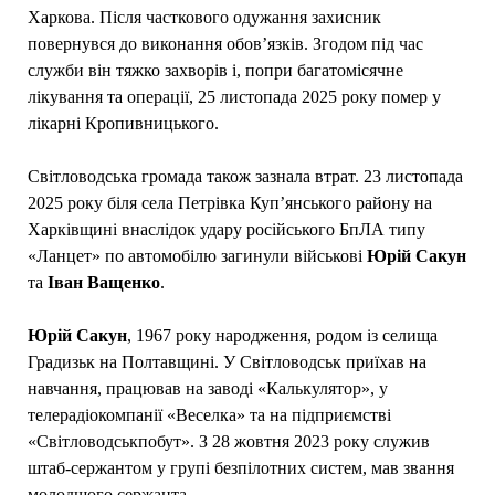
Харкова. Після часткового одужання захисник
повернувся до виконання обов’язків. Згодом під час
служби він тяжко захворів і, попри багатомісячне
лікування та операції, 25 листопада 2025 року помер у
лікарні Кропивницького.
Світловодська громада також зазнала втрат. 23 листопада
2025 року біля села Петрівка Куп’янського району на
Харківщині внаслідок удару російського БпЛА типу
«Ланцет» по автомобілю загинули військові
Юрій
Сакун
та
Іван
Ващенко
.
Юрій
Сакун
, 1967 року народження, родом із селища
Градизьк на Полтавщині. У Світловодськ приїхав на
навчання, працював на заводі «Калькулятор», у
телерадіокомпанії «Веселка» та на підприємстві
«Світловодськпобут». З 28 жовтня 2023 року служив
штаб-сержантом у групі безпілотних систем, мав звання
молодшого сержанта.