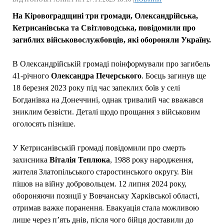
На Кіровоградщині три громади, Олександрійська,
Кетрисанівська та Світловодська, повідомили про
загиблих військовослужбовців, які обороняли Україну.
В Олександрійській громаді поінформували про загибель
41-річного
Олександра
Печерського
. Боєць загинув ще
18 березня 2023 року під час запеклих боїв у селі
Богданівка на Донеччині, однак тривалий час вважався
зниклим безвісти. Деталі щодо прощання з військовим
оголосять пізніше.
У Кетрисанівській громаді повідомили про смерть
захисника
Віталія
Теплюка
, 1988 року народження,
жителя Златопільського старостинського округу. Він
пішов на війну добровольцем. 12 липня 2024 року,
обороняючи позиції у Вовчанську Харківської області,
отримав важке поранення. Евакуація стала можливою
лише через п’ять днів, після чого бійця доставили до