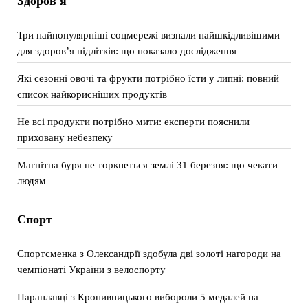
Здоров'я
Три найпопулярніші соцмережі визнали найшкідливішими
для здоров’я підлітків: що показало дослідження
Які сезонні овочі та фрукти потрібно їсти у липні: повний
список найкорисніших продуктів
Не всі продукти потрібно мити: експерти пояснили
приховану небезпеку
Магнітна буря не торкнеться землі 31 березня: що чекати
людям
Спорт
Спортсменка з Олександрії здобула дві золоті нагороди на
чемпіонаті України з велоспорту
Параплавці з Кропивницького вибороли 5 медалей на