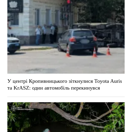
У центрі Кропивницького зіткнулися Toyota Auris
та KrASZ: один автомобіль перекинувся