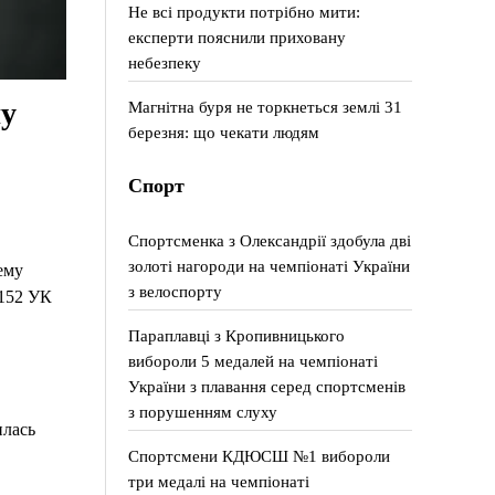
Не всі продукти потрібно мити:
експерти пояснили приховану
небезпеку
ну
Магнітна буря не торкнеться землі 31
березня: що чекати людям
Спорт
Спортсменка з Олександрії здобула дві
золоті нагороди на чемпіонаті України
ему
з велоспорту
 152 УК
Параплавці з Кропивницького
вибороли 5 медалей на чемпіонаті
України з плавання серед спортсменів
з порушенням слуху
илась
Спортсмени КДЮСШ №1 вибороли
три медалі на чемпіонаті