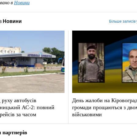
вано в
Новини
з
Новини
Більше записів
 руху автобусів
День жалоби на Кіровогра
ницький АС-2: повний
громади прощаються з дво
рейсів за часом
військовими
 партнерів