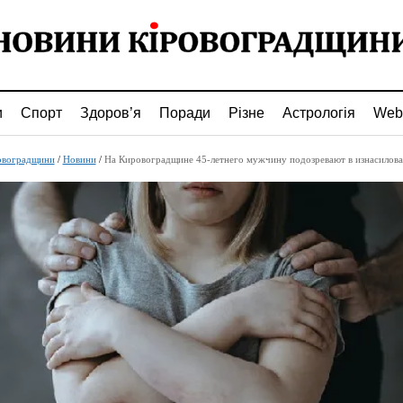
и
Спорт
Здоров’я
Поради
Різне
Астрологія
Web
овоградщини
/
Новини
/
На Кировоградщине 45-летнего мужчину подозревают в изнасиловании несовер