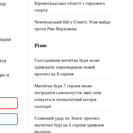
Кіровоградської області з гирьового
нце
спорту
Чемпіонський бій у Єгипті: Усик вийде
проти Ріко Верховена
лиции
Різне
Сьогоднішня магнітна буря може
тся
здивувати: оприлюднили новий
прогноз на 8 серпня
дке и
Магнітна буря 7 серпня може
погіршити самопочуття: якої сили
очікується геомагнітний шторм
сьогодні
Сонячний удар по Землі: прогноз
магнітної бурі на 6 серпня здивував
фахівців