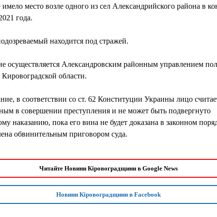
имело место возле одного из сел Александрийского района в ко
2021 года.
одозреваемый находится под стражей.
ие осуществляется Александровским районным управлением по
 Кировоградской области.
ие, в соответствии со ст. 62 Конституции Украины лицо считае
ным в совершении преступления и не может быть подвергнуто
му наказанию, пока его вина не будет доказана в законном поря
лена обвинительным приговором суда.
Читайте Новини Кіровоградщини в Google News
Новини Кіровоградщини в Facebook