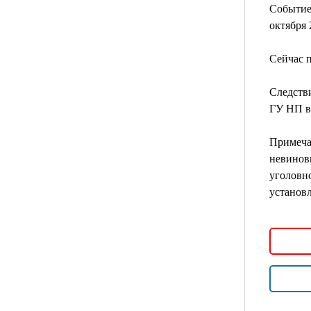
Событие 
октября 
Сейчас п
Следств
ГУ НП в
Примечан
невинов
уголовно
установ