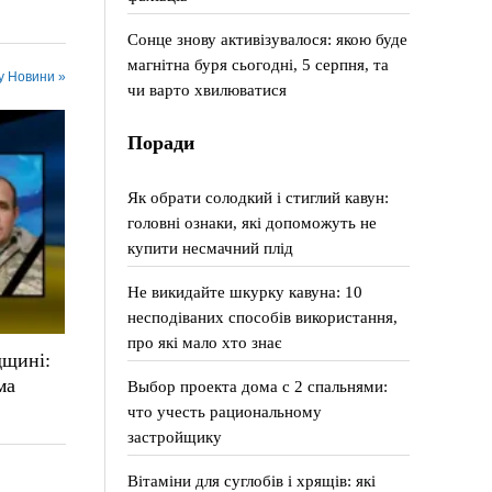
Сонце знову активізувалося: якою буде
магнітна буря сьогодні, 5 серпня, та
 у Новини »
чи варто хвилюватися
Поради
Як обрати солодкий і стиглий кавун:
головні ознаки, які допоможуть не
купити несмачний плід
Не викидайте шкурку кавуна: 10
несподіваних способів використання,
про які мало хто знає
дщині:
ма
Выбор проекта дома с 2 спальнями:
что учесть рациональному
застройщику
Вітаміни для суглобів і хрящів: які