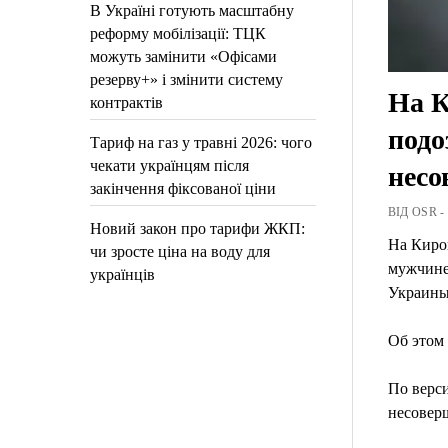
В Україні готують масштабну
реформу мобілізації: ТЦК
можуть замінити «Офісами
резерву+» і змінити систему
На К
контрактів
подо
Тариф на газ у травні 2026: чого
чекати українцям після
несо
закінчення фіксованої ціни
ВІД OSR -
Новий закон про тарифи ЖКП:
На Киро
чи зросте ціна на воду для
мужчине 
українців
Украины
Об этом 
По верси
несоверш