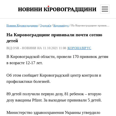
відкри
меню
Новини Кіровоградщини
/
Здоров'я
/
Коронавірус
/
На Кировоградщине прививали почти сотню детей
На Кировоградщине прививали почти сотню
детей
ВІД OSR - НОВИНИ НА 11.10.2021 11:08 |
КОРОНАВІРУС
В Кировоградской области, провели 170 прививок детям
в возрасте 12-17 лет.
Об этом сообщает Кировоградский центр контроля и
профилактики болезней.
89 детей получили первую дозу, 81 ребенок – вторую
дозу вакцины Pfizer. За выходные прививали 5 детей.
Министерство здравоохранения Украины утвердило