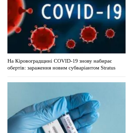
На Кіровоградщині COVID-19 знову набирає
обертів: зараження новим субваріантом Stratus