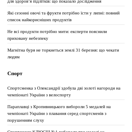
для здоров’я підлітків: що показало дослідження
Які сезонні овочі та фрукти потрібно їсти у липні: повний
список найкорисніших продуктів
Не всі продукти потрібно мити: експерти пояснили
приховану небезпеку
Магнітна буря не торкнеться землі 31 березня: що чекати
людям
Спорт
Спортсменка з Олександрії здобула дві золоті нагороди на
чемпіонаті України з велоспорту
Параплавці з Кропивницького вибороли 5 медалей на
чемпіонаті України з плавання серед спортсменів з
порушенням слуху
Спортсмени КДЮСШ №1 вибороли три медалі на