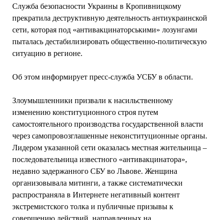
Служба безопасности Украины в Кропивницкому
прекратила деструктивную деятельность антиукраинской
сети, которая под «антивакцинаторськими» лозунгами
пыталась дестабилизировать общественно-политическую
ситуацию в регионе.
Об этом информирует пресс-служба УСБУ в области.
Злоумышленники призвали к насильственному
изменению конституционного строя путем
самостоятельного производства государственной власти
через самопровозглашенные неконституционные органы.
Лидером указанной сети оказалась местная жительница –
последовательница известного «антивакцинатора»,
недавно задержанного СБУ во Львове. Женщина
организовывала митинги, а также систематически
распространяла в Интернете негативный контент
экстремистского толка и публичные призывы к
совершению действий, направленных на