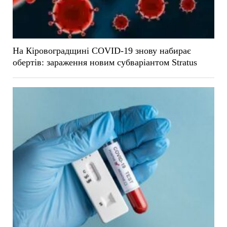
На Кіровоградщині COVID-19 знову набирає
обертів: зараження новим субваріантом Stratus