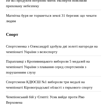
Не всі продукти потрібно мити: експерти пояснили
приховану небезпеку
Магнітна буря не торкнеться землі 31 березня: що чекати
людям
Спорт
Спортсменка з Олександрії здобула дві золоті нагороди на
чемпіонаті України з велоспорту
Параплавці з Кропивницького вибороли 5 медалей на
чемпіонаті України з плавання серед спортсменів з
порушенням слуху
Спортсмени КДЮСШ №1 вибороли три медалі на
чемпіонаті Кіровоградської області з гирьового спорту
Чемпіонський бій у Єгипті: Усик вийде проти Ріко
Верховена