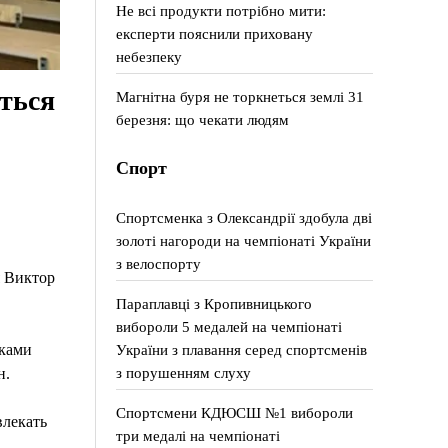
Не всі продукти потрібно мити:
експерти пояснили приховану
небезпеку
ться
Магнітна буря не торкнеться землі 31
березня: що чекати людям
Спорт
Спортсменка з Олександрії здобула дві
золоті нагороди на чемпіонаті України
з велоспорту
я Виктор
Параплавці з Кропивницького
вибороли 5 медалей на чемпіонаті
України з плавання серед спортсменів
рками
з порушенням слуху
н.
Спортсмени КДЮСШ №1 вибороли
влекать
три медалі на чемпіонаті