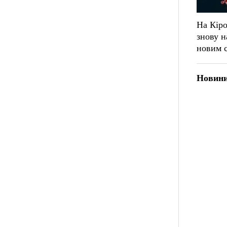
На Кір
знову н
новим с
Новини