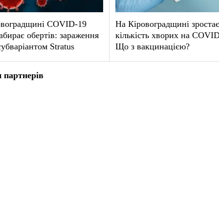
овоградщині COVID-19
На Кіровоградщині зроста
абирає обертів: зараження
кількість хворих на COVID
убваріантом Stratus
Що з вакцинацією?
 партнерів