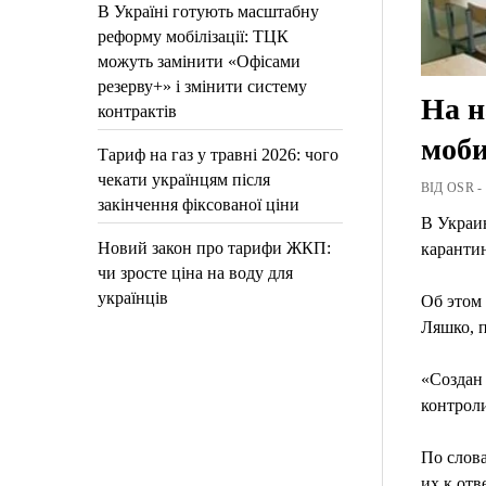
В Україні готують масштабну
реформу мобілізації: ТЦК
можуть замінити «Офісами
резерву+» і змінити систему
На н
контрактів
моб
Тариф на газ у травні 2026: чого
чекати українцям після
ВІД OSR -
закінчення фіксованої ціни
В Украин
Новий закон про тарифи ЖКП:
карантин
чи зросте ціна на воду для
українців
Об этом
Ляшко, 
«Создан
контроли
По слов
их к отв