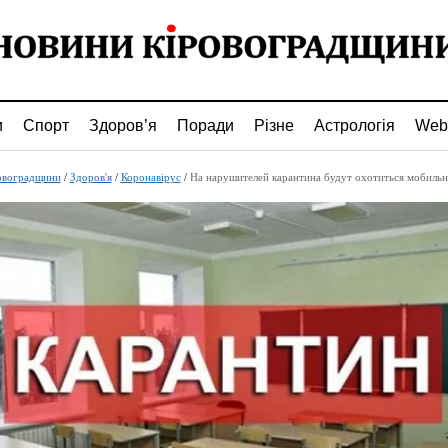
и
Спорт
Здоров’я
Поради
Різне
Астрологія
Web
овоградщини
/
Здоров'я
/
Коронавірус
/
На нарушителей карантина будут охотиться мобиль