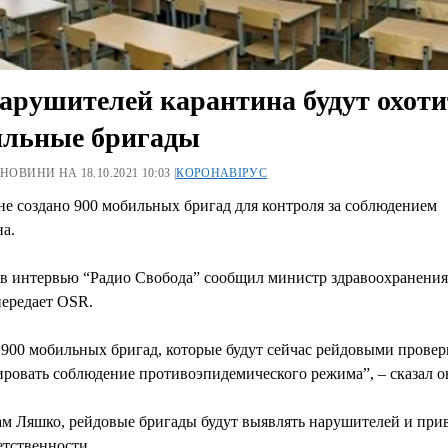
арушителей карантина будут охоти
ильные бригады
 НОВИНИ НА 18.10.2021 10:03 |
КОРОНАВІРУС
е создано 900 мобильных бригад для контроля за соблюдением
а.
 в интервью “Радио Свобода” сообщил министр здравоохранени
передает OSR.
 900 мобильных бригад, которые будут сейчас рейдовыми прове
ровать соблюдение противоэпидемического режима”, – сказал о
ам Ляшко, рейдовые бригады будут выявлять нарушителей и при
етственности.