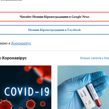
Читайте Новини Кіровоградщини в Google News
Новини Кіровоградщини в Facebook
вано в
Коронавірус
з
Коронавірус
Більше записів у Ко