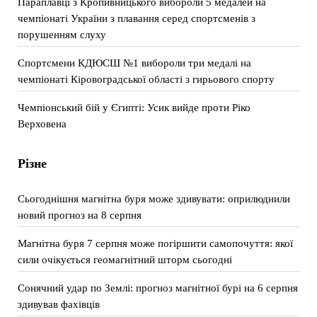
Параплавці з Кропивницького вибороли 5 медалей на
чемпіонаті України з плавання серед спортсменів з
порушенням слуху
Спортсмени КДЮСШ №1 вибороли три медалі на
чемпіонаті Кіровоградської області з гирьового спорту
Чемпіонський бій у Єгипті: Усик вийде проти Ріко
Верховена
Різне
Сьогоднішня магнітна буря може здивувати: оприлюднили
новий прогноз на 8 серпня
Магнітна буря 7 серпня може погіршити самопочуття: якої
сили очікується геомагнітний шторм сьогодні
Сонячний удар по Землі: прогноз магнітної бурі на 6 серпня
здивував фахівців