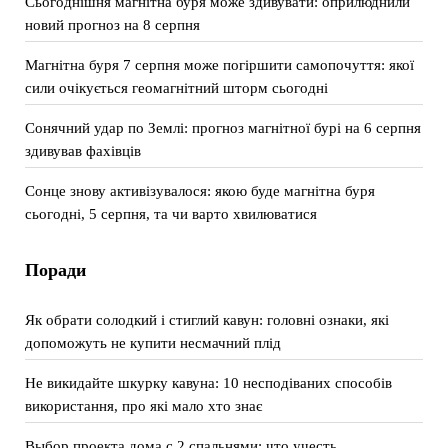
Сьогоднішня магнітна буря може здивувати: оприлюднили
новий прогноз на 8 серпня
Магнітна буря 7 серпня може погіршити самопочуття: якої
сили очікується геомагнітний шторм сьогодні
Сонячний удар по Землі: прогноз магнітної бурі на 6 серпня
здивував фахівців
Сонце знову активізувалося: якою буде магнітна буря
сьогодні, 5 серпня, та чи варто хвилюватися
Поради
Як обрати солодкий і стиглий кавун: головні ознаки, які
допоможуть не купити несмачний плід
Не викидайте шкурку кавуна: 10 несподіваних способів
використання, про які мало хто знає
Выбор проекта дома с 2 спальнями: что учесть