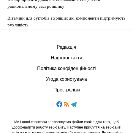
рациональному застройщику
Вітаміни для суглобів і хрящів: які компоненти підтримують
рухливість
Редакція
Наші контакти
Політика конфіденційності
Угода користувача
Прес-релізи
Ми і наші спонсори застосовуємо файли cookie для того, щоб
удосконалити роботу веб-сайту. Наступне прибуття на веб-сайті
osr.kr.ua має на увазі ваше дозвіл з їх використанням.
Детальніше