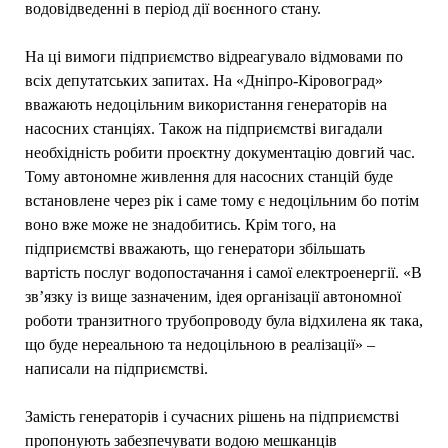
водовідведенні в період дії воєнного стану.
На ці вимоги підприємство відреагувало відмовами по
всіх депутатських запитах. На «Дніпро-Кіровоград»
вважають недоцільним використання генераторів на
насосних станціях. Також на підприємстві вигадали
необхідність робити проєктну документацію довгий час.
Тому автономне живлення для насосних станцій буде
встановлене через рік і саме тому є недоцільним бо потім
воно вже може не знадобитись. Крім того, на
підприємстві вважають, що генератори збільшать
вартість послуг водопостачання і самої електроенергії. «В
зв’язку із вище зазначеним, ідея організації автономної
роботи транзитного трубопроводу була відхилена як така,
що буде нереальною та недоцільною в реалізації» –
написали на підприємстві.
Замість генераторів і сучасних рішень на підприємстві
пропонують забезпечувати водою мешканців