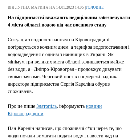
ВІД ЛУГІНА МАРИНА НА 14.01.2023 14:05 |
ГОЛОВНЕ
На підприємстві вважають недоцільним забезпечувати
4 міста області водою під час воєнного стану
Ситуація з водопостачанням на Кіровоградщині
погіршується з кожним днем, а тариф за водопостачання і
водовідведення є одним з найвищих в Україні. Як
мінімум три великих міста області залишаються майже
без води, а «Дніпро-Кіровоград» продовжує дивувати
своїми заявами. Черговий пост в соцмережі радника
директора підприємства Сергія Кареліна обурив
споживачів.
Про це пише
Златопіль
, інформують
новини
Кіровоградщини
.
Пан Карелін написав, що споживачі с*ки через те, що
люди почали вимагати подати воду і навести лад на