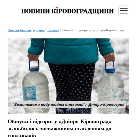
відкри
меню
Новини Кіровоградщини
/
Головне
/
Обшуки і підозри: у «Дніпро-Кіровоград» зганьбились зневажливим ставленням до споживачів
Обшуки і підозри: у «Дніпро-Кіровоград»
зганьбились зневажливим ставленням до
споживачів