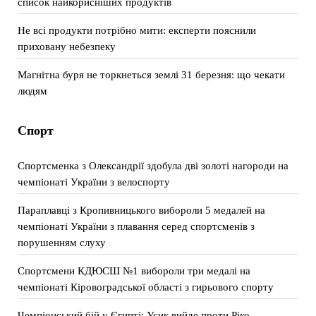
список найкорисніших продуктів
Не всі продукти потрібно мити: експерти пояснили
приховану небезпеку
Магнітна буря не торкнеться землі 31 березня: що чекати
людям
Спорт
Спортсменка з Олександрії здобула дві золоті нагороди на
чемпіонаті України з велоспорту
Параплавці з Кропивницького вибороли 5 медалей на
чемпіонаті України з плавання серед спортсменів з
порушенням слуху
Спортсмени КДЮСШ №1 вибороли три медалі на
чемпіонаті Кіровоградської області з гирьового спорту
Чемпіонський бій у Єгипті: Усик вийде проти Ріко