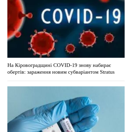
На Кіровоградщині COVID-19 знову набирає
обертів: зараження новим субваріантом Stratus