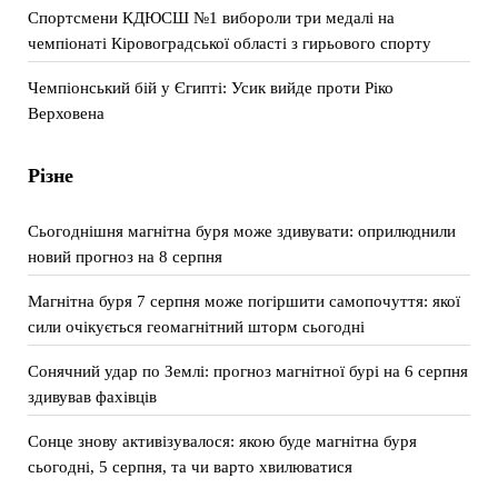
Спортсмени КДЮСШ №1 вибороли три медалі на
чемпіонаті Кіровоградської області з гирьового спорту
Чемпіонський бій у Єгипті: Усик вийде проти Ріко
Верховена
Різне
Сьогоднішня магнітна буря може здивувати: оприлюднили
новий прогноз на 8 серпня
Магнітна буря 7 серпня може погіршити самопочуття: якої
сили очікується геомагнітний шторм сьогодні
Сонячний удар по Землі: прогноз магнітної бурі на 6 серпня
здивував фахівців
Сонце знову активізувалося: якою буде магнітна буря
сьогодні, 5 серпня, та чи варто хвилюватися