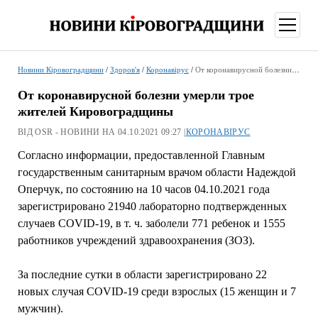
відкри
меню
Новини Кіровоградщини
/
Здоров'я
/
Коронавірус
/
От коронавирусной болезни умерли трое жителей Кировоградщины
От коронавирусной болезни умерли трое
жителей Кировоградщины
ВІД OSR - НОВИНИ НА 04.10.2021 09:27 |
КОРОНАВІРУС
Согласно информации, предоставленной Главным
государственным санитарным врачом области Надеждой
Оперчук, по состоянию на 10 часов 04.10.2021 года
зарегистрировано 21940 лабораторно подтвержденных
случаев COVID-19, в т. ч. заболели 771 ребенок и 1555
работников учреждений здравоохранения (ЗОЗ).
За последние сутки в области зарегистрировано 22
новых случая СOVID-19 среди взрослых (15 женщин и 7
мужчин).