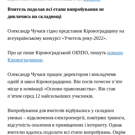
Вчитель подолав всі етапи випробування не
дивлячись на складнощі
Олександр Чучаєв гідно представив Кіровоградщину на
всеукраїнському конкурсі «Учитель року-2022».
Про це пише Кiровоградський ОIППО, пишуть
новини
Кіровоградщини
.
Олександр Чучаєв працює директором і викладчемв
одній зі школ Кіровоградщини. Він посів почесне п’яте
місце в номінації «Основи правознавства». Він став
п’ятим серед 12 найсильніших учасників.
Випробування для вчителів відбувались у складних
умовах – відключення електроенергії, повітряні тривоги,
відсутність опалення в приміщеннях і інтернету. Однак
вчителю вдалось подолати всі етапи випробувань. Окрім