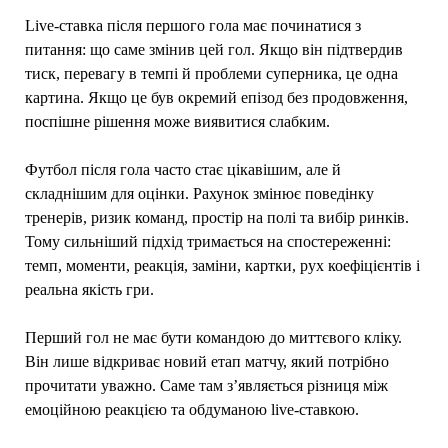
Live-ставка після першого гола має починатися з
питання: що саме змінив цей гол. Якщо він підтвердив
тиск, перевагу в темпі й проблеми суперника, це одна
картина. Якщо це був окремий епізод без продовження,
поспішне рішення може виявитися слабким.
Футбол після гола часто стає цікавішим, але й
складнішим для оцінки. Рахунок змінює поведінку
тренерів, ризик команд, простір на полі та вибір ринків.
Тому сильніший підхід тримається на спостереженні:
темп, моменти, реакція, заміни, картки, рух коефіцієнтів і
реальна якість гри.
Перший гол не має бути командою до миттєвого кліку.
Він лише відкриває новий етап матчу, який потрібно
прочитати уважно. Саме там з’являється різниця між
емоційною реакцією та обдуманою live-ставкою.