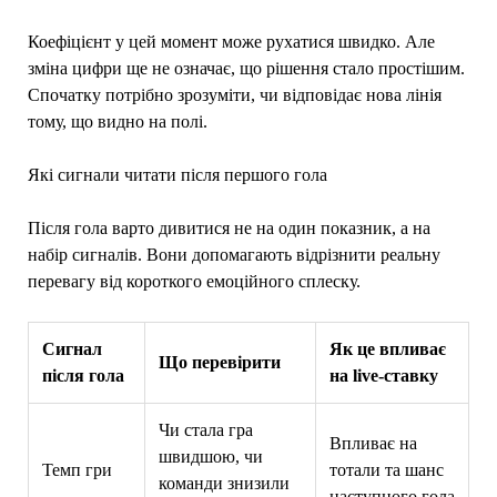
Коефіцієнт у цей момент може рухатися швидко. Але
зміна цифри ще не означає, що рішення стало простішим.
Спочатку потрібно зрозуміти, чи відповідає нова лінія
тому, що видно на полі.
Які сигнали читати після першого гола
Після гола варто дивитися не на один показник, а на
набір сигналів. Вони допомагають відрізнити реальну
перевагу від короткого емоційного сплеску.
Сигнал
Як це впливає
Що перевірити
після гола
на live-ставку
Чи стала гра
Впливає на
швидшою, чи
Темп гри
тотали та шанс
команди знизили
наступного гола