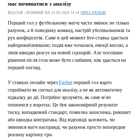
має починатися з аналізу
ВІД OSR - НОВИНИ НА 21.02.2024 14:14 |
ПРЕС-РЕЛІЗИ
Перший гол у футбольному матчі часто змінює не тільки
рахунок, а й поведінку команд, настрій уболівальників та
рух коефіцієнтів. Саме в цей момент live-ставка здається
найпривабливішою: подія вже почалася, емоції високі, а
лінія швидко реагує на новий сценарій. Але поспішне
рішення після гола може бути слабшим, ніж здається на
перший погляд.
У ставках онлайн через
Favbet
перший гол варто
сприймати як сигнал для аналізу, а не як автоматичну
підказку до дії. Потрібно зрозуміти, як саме м’яч
опинився у воротах. Це був закономірний результат
тиску, випадковий стандарт, помилка захисника, рикошет
або швидка контратака. Від відповіді залежить, чи
змінився матч насправді, чи рахунок просто випередив
реальну картину гри.