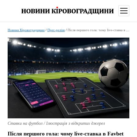
відкри
меню
Новини Кіровоградщини
/
Прес-релізи
/
Після першого гола: чому live-ставка в Favbet має починатися з аналізу
Ставки на футбол / Ілюстрація з відкритих джерел
Після першого гола: чому live-ставка в Favbet