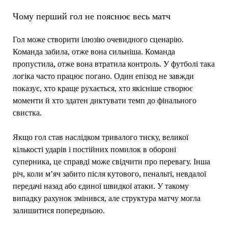
Чому перший гол не пояснює весь матч
Гол може створити ілюзію очевидного сценарію.
Команда забила, отже вона сильніша. Команда
пропустила, отже вона втратила контроль. У футболі така
логіка часто працює погано. Один епізод не завжди
показує, хто краще рухається, хто якісніше створює
моменти й хто здатен диктувати темп до фінального
свистка.
Якщо гол став наслідком тривалого тиску, великої
кількості ударів і постійних помилок в обороні
суперника, це справді може свідчити про перевагу. Інша
річ, коли м’яч забито після кутового, пенальті, невдалої
передачі назад або єдиної швидкої атаки. У такому
випадку рахунок змінився, але структура матчу могла
залишитися попередньою.