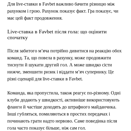
Для live-ставки в Favbet важливо бачити різницю між
рахунком і грою. Рахунок показує факт. Гра показує, чи
має цей факт продовження.
Live-ставка в Favbet після гола: що оцінити
спочатку
Після забитого м’яча потрібно дивитися на реакцію обох
команд. Та, що повела в рахунку, може продовжити
тиснути й шукати другий гол. А може швидко сісти
нижче, зменшити ризик і віддати м’яч супернику. Це
різні сценарії для live-ставки в Favbet.
Команда, яка пропустила, також реагує по-різному. Одні
клуби додають у швидкості, активніше використовують
фланги й частіше доходять до штрафного майданчика.
Інші губляться, помиляються в простих передачах і
починають грати надто нервово. Саме поведінка після
гола часто показує більше, ніж сам гол.