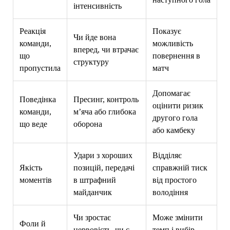
інтенсивність
Реакція
Показує
Чи йде вона
команди,
можливість
вперед, чи втрачає
що
повернення в
структуру
пропустила
матч
Допомагає
Поведінка
Пресинг, контроль
оцінити ризик
команди,
м’яча або глибока
другого гола
що веде
оборона
або камбеку
Удари з хороших
Відділяє
Якість
позицій, передачі
справжній тиск
моментів
в штрафний
від простого
майданчик
володіння
Чи зростає
Може змінити
Фоли й
нервовість, чи є
темп і вибір