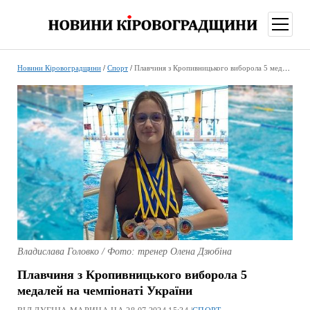
відкри
меню
Новини Кіровоградщини
/
Спорт
/
Плавчиня з Кропивницького виборола 5 медалей на чемпіонаті України
Владислава Головко / Фото: тренер Олена Дзюбіна
Плавчиня з Кропивницького виборола 5
медалей на чемпіонаті України