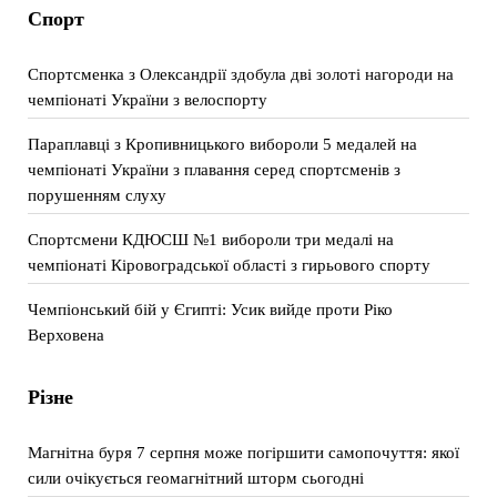
Спорт
Спортсменка з Олександрії здобула дві золоті нагороди на
чемпіонаті України з велоспорту
Параплавці з Кропивницького вибороли 5 медалей на
чемпіонаті України з плавання серед спортсменів з
порушенням слуху
Спортсмени КДЮСШ №1 вибороли три медалі на
чемпіонаті Кіровоградської області з гирьового спорту
Чемпіонський бій у Єгипті: Усик вийде проти Ріко
Верховена
Різне
Магнітна буря 7 серпня може погіршити самопочуття: якої
сили очікується геомагнітний шторм сьогодні