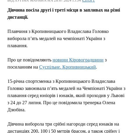
ВІД ЛУГІНА МАРИНА НА 28.07.2024 15:34 |
СПОРТ
Дівчина посіла другі і треті місця в запливах на різні
дистанції.
Плавчиня з Кропивницького Владислава Головко
виборола п’ять медалей на чемпіонаті України з
плавання.
Про це повідомляють
новини Кіровоградщини
з
посиланням на
Суспільне. Кропивницький
.
15-річна спортсменка з Кропивницького Владислава
Головко завоювала п’ять медалей на Чемпіонаті України з
плавання серед юніорів і юнаків, який проходив у Львові
з 24 до 27 липня. Про це повідомила тренерка Олена
Дзюбіна.
Дівчина виборола три срібні нагороди серед юнаків на
дистанціях 200, 100 і 50 метрів брасом, а також срібну і