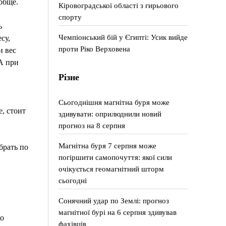
обще.
Кіровоградської області з гирьового
спорту
ь
Чемпіонський бій у Єгипті: Усик вийде
су,
проти Ріко Верховена
и вес
А при
Різне
Сьогоднішня магнітна буря може
, стоит
здивувати: оприлюднили новий
прогноз на 8 серпня
Магнітна буря 7 серпня може
брать по
погіршити самопочуття: якої сили
очікується геомагнітний шторм
сьогодні
Сонячний удар по Землі: прогноз
магнітної бурі на 6 серпня здивував
ко
фахівців