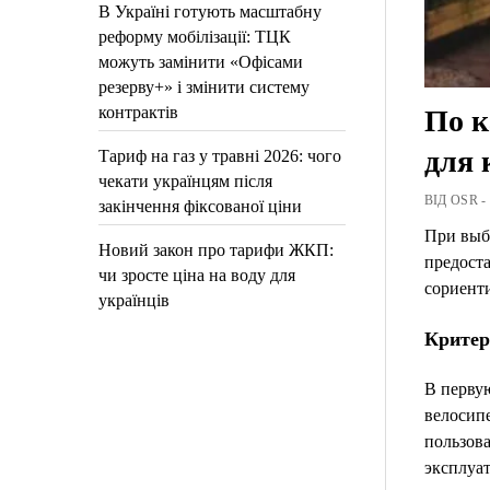
В Україні готують масштабну
реформу мобілізації: ТЦК
можуть замінити «Офісами
резерву+» і змінити систему
контрактів
По к
для 
Тариф на газ у травні 2026: чого
чекати українцям після
ВІД OSR -
закінчення фіксованої ціни
При выбо
Новий закон про тарифи ЖКП:
предост
чи зросте ціна на воду для
сориенти
українців
Критер
В первую
велосипе
пользов
эксплуат