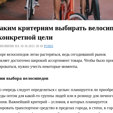
аким критериям выбирать велоси
конкретной цели
 НОВИНИ НА 10.10.2021 20:10 |
РІЗНЕ
ре велосипедов легко растеряться, ведь сегодняшний рынок
авляет достаточно широкий ассортимент товара. Чтобы было пр
роваться, нужно учесть некоторые моменты.
ии выбора велосипедов
 очередь следует определиться с целью: планируется ли приобр
ды оптом для какой-то группы людей или в розницу для личног
ания. Важнейший критерий – условия, в которых планируется
ировать транспортное средство в пределах города, в степи, в гор