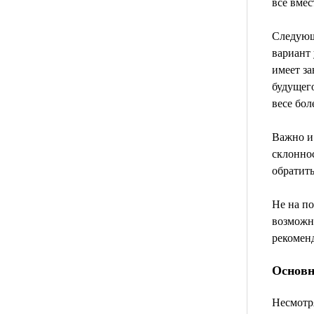
все вмес
Следующ
вариант 
имеет за
будущего
весе бол
Важно и 
склоннос
обратить
Не на по
возможно
рекомен
Основн
Несмотря