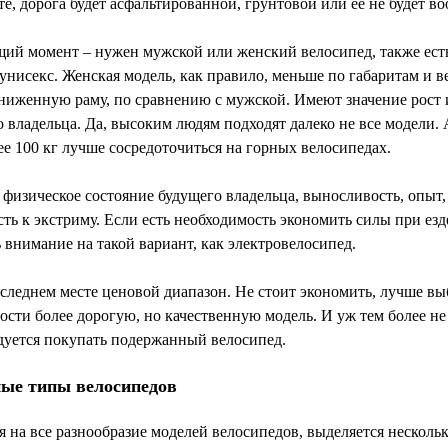
те, дорога будет асфальтированной, грунтовой или ее не будет во
ий момент – нужен мужской или женский велосипед, также ест
унисекс. Женская модель, как правило, меньше по габаритам и ве
ниженную раму, по сравнению с мужской. Имеют значение рост 
 владельца. Да, высоким людям подходят далеко не все модели. 
ее 100 кг лучше сосредоточиться на горных велосипедах.
физическое состояние будущего владельца, выносливость, опыт,
ть к экстриму. Если есть необходимость экономить силы при езде
 внимание на такой вариант, как электровелосипед.
следнем месте ценовой диапазон. Не стоит экономить, лучше вы
сти более дорогую, но качественную модель. И уж тем более не
дуется покупать подержанный велосипед.
ые типы велосипедов
 на все разнообразие моделей велосипедов, выделяется несколь