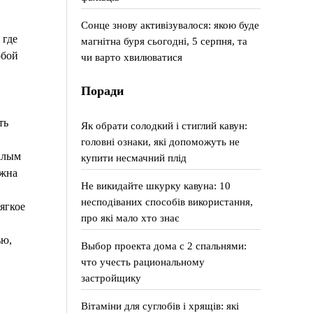
Сонце знову активізувалося: якою буде
 где
магнітна буря сьогодні, 5 серпня, та
обой
чи варто хвилюватися
Поради
ть
Як обрати солодкий і стиглий кавун:
головні ознаки, які допоможуть не
алым
купити несмачний плід
лжна
Не викидайте шкурку кавуна: 10
несподіваних способів використання,
ягкое
про які мало хто знає
ью,
Выбор проекта дома с 2 спальнями:
что учесть рациональному
застройщику
Вітаміни для суглобів і хрящів: які