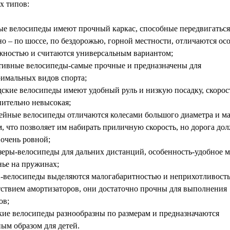
х типов:
ые велосипеды имеют прочный каркас, способные передвигаться
но – по шоссе, по бездорожью, горной местности, отличаются ос
жностью и считаются универсальным вариантом;
тивные велосипеды-самые прочные и предназначены для
римальных видов спорта;
дские велосипеды имеют удобный руль и низкую посадку, скорос
нительно невысокая;
ейные велосипеды отличаются колесами большого диаметра и м
м, что позволяет им набирать приличную скорость, но дорога до
 очень ровной;
зеры-велосипеды для дальних дистанций, особенность-удобное м
нье на пружинах;
велосипеды выделяются малогабаритностью и неприхотливост
тствием амортизаторов, они достаточно прочны для выполнения
ов;
кие велосипеды разнообразны по размерам и предназначаются
ным образом для детей.