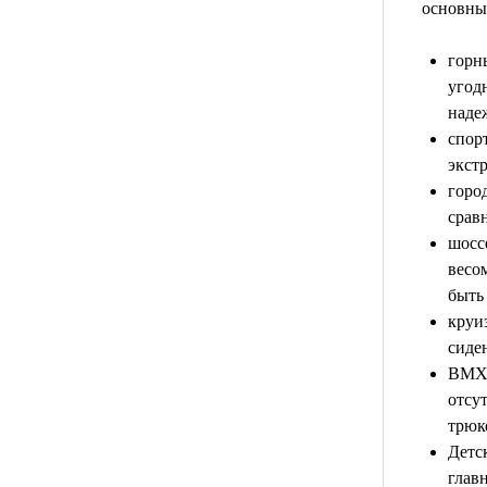
основны
горн
угод
наде
спор
экст
горо
срав
шосс
весо
быть
круи
сиде
ВМХ-
отсу
трюк
Детс
глав