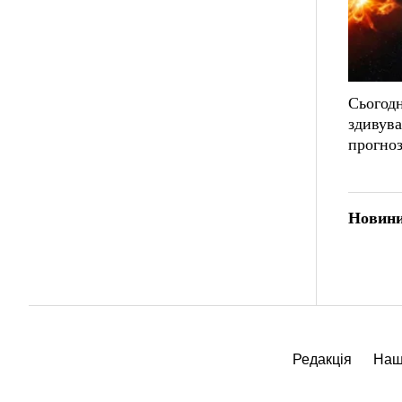
Сьогодн
здивув
прогноз
Новини
Редакція
Наш