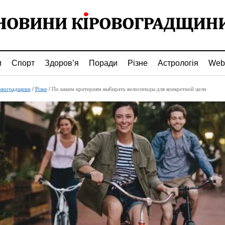
и
Спорт
Здоров’я
Поради
Різне
Астрологія
Web
овоградщини
/
Різне
/
По каким критериям выбирать велосипеды для конкретной цели