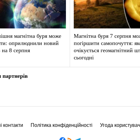
ішня магнітна буря може
Магнітна буря 7 серпня мо
ати: оприлюднили новий
погіршити самопочуття: як
 на 8 серпня
очікується геомагнітний ш
сьогодні
 партнерів
і контакти
Політика конфіденційності
Угода користува