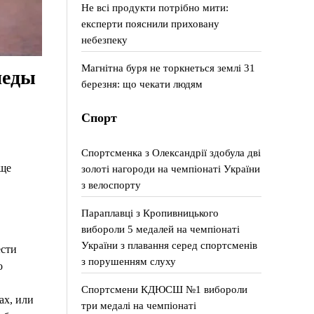
Не всі продукти потрібно мити:
експерти пояснили приховану
небезпеку
Магнітна буря не торкнеться землі 31
педы
березня: що чекати людям
Спорт
Спортсменка з Олександрії здобула дві
още
золоті нагороди на чемпіонаті України
з велоспорту
Параплавці з Кропивницького
вибороли 5 медалей на чемпіонаті
України з плавання серед спортсменів
ести
з порушенням слуху
о
Спортсмени КДЮСШ №1 вибороли
ах, или
три медалі на чемпіонаті