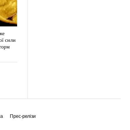
же
ої сили
торм
ча
Прес-релізи