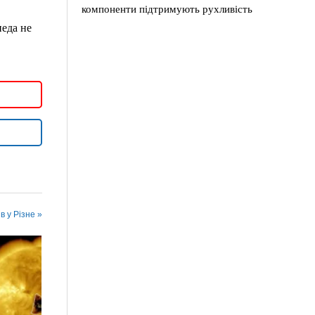
компоненти підтримують рухливість
педа не
в у Різне »