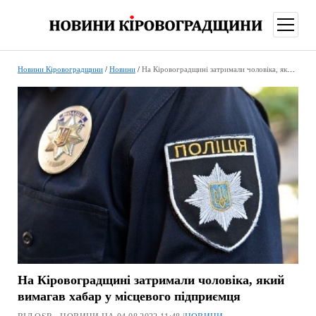
відкри
меню
Новини Кіровоградщини
/
Новини
/
На Кіровоградщині затримали чоловіка, який вимагав хабар у місцевого підприємця
На Кіровоградщині затримали чоловіка, який
вимагав хабар у місцевого підприємця