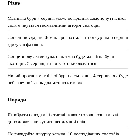
Різне
Магнітна буря 7 серпня може погіршити самопочуття: якої
сили очікується геомагнітний шторм сьогодні
Сонячний удар по Землі: прогноз магнітної бурі на 6 серпня
здивував фахівців
Сонце знову активізувалося: якою буде магнітна буря
сьогодні, 5 серпня, та чи варто хвилюватися
Новий прогноз магнітної бурі на сьогодні, 4 серпня: чи буде
небезпечний день для метеозалежних
Поради
Як обрати солодкий і стиглий кавун: головні ознаки, які
допоможуть не купити несмачний плід
Не викидайте шкурку кавуна: 10 несподіваних способів