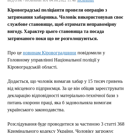
ВІД OSR - НОВИНИ НА 04.08.2022 11:48 |
НОВИНИ
Кіровоградські поліціанти провели операцію з
затримання хабарника. Чоловік використовував своє
службове становище, щоб отримати неправомірну
вигоду. Характер цього становища та посада
затриманого поки що не розголошуються.
Про це
новинам Кіровоградщини
повідомили у
Головному управлінні Національної поліції у
Кіровоградській області.
Додається, що чоловік вимагав хабар у 15 тисяч гривень
від місцевого підприємця. За це він обіцяв зареєструвати
декларацію відповідності матеріально-технічної бази з
питань охорони праці, яка б задовольняла вимогам
українського законодавства.
Розслідування буде проводитися за частиною 3 статті 368
Кримінального кодексу України. Чоловіку загрожує