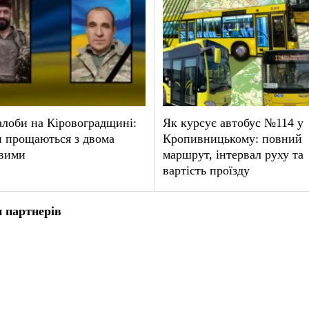
лоби на Кіровоградщині:
Як курсує автобус №114 у
и прощаються з двома
Кропивницькому: повний
овими
маршрут, інтервал руху та
вартість проїзду
 партнерів