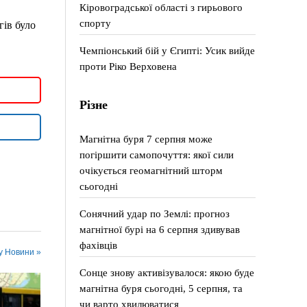
Кіровоградської області з гирьового
спорту
ів було
Чемпіонський бій у Єгипті: Усик вийде
проти Ріко Верховена
Різне
Магнітна буря 7 серпня може
погіршити самопочуття: якої сили
очікується геомагнітний шторм
сьогодні
Сонячний удар по Землі: прогноз
магнітної бурі на 6 серпня здивував
фахівців
 у Новини »
Сонце знову активізувалося: якою буде
магнітна буря сьогодні, 5 серпня, та
чи варто хвилюватися