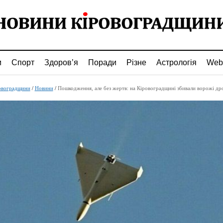
и
Спорт
Здоров’я
Поради
Різне
Астрологія
Web
овоградщини
/
Новини
/
Пошкодження, але без жертв: на Кіровоградщині збивали ворожі др