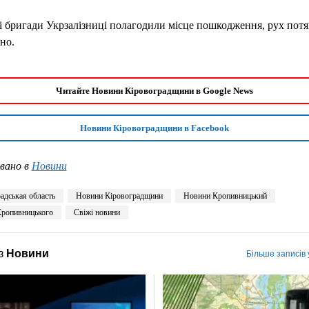
 бригади Укрзалізниці полагодили місце пошкодження, рух потяг
но.
Читайте Новини Кіровоградщини в Google News
Новини Кіровоградщини в Facebook
вано в
Новини
адськая область
Новини Кіровоградщини
Новини Кропивницький
ропивницького
Свіжі новини
з
Новини
Більше записів