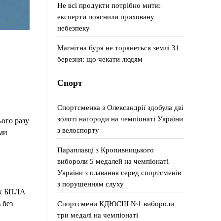
Не всі продукти потрібно мити:
експерти пояснили приховану
небезпеку
Магнітна буря не торкнеться землі 31
березня: що чекати людям
Спорт
Спортсменка з Олександрії здобула дві
золоті нагороди на чемпіонаті України
ього разу
з велоспорту
ми
Параплавці з Кропивницького
вибороли 5 медалей на чемпіонаті
України з плавання серед спортсменів
з порушенням слуху
их БПЛА
 без
Спортсмени КДЮСШ №1 вибороли
три медалі на чемпіонаті