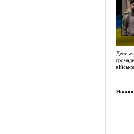
День жа
громад
військ
Новини