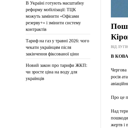
В Україні готують масштабну
реформу мобілізації: ТЦК
можуть замінити «Офісами
резерву+» і змінити систему
Пошк
контрактів
Кіро
Тариф на газ у травні 2026: чого
чекати українцям після
ВІД ЛУГІН
закінчення фіксованої ціни
В КОВА 
Новий закон про тарифи ЖКП:
Чергова 
чи зросте ціна на воду для
росія ат
українців
авіаційн
Про це 
Над тери
пошкодил
жертв і 