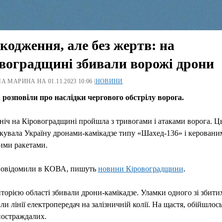
одження, але без жертв: на
воградщині збивали ворожі дрони
А МАРИНА НА 01.11.2023 10:06 |
НОВИНИ
розповіли про наслідки чергового обстрілу ворога.
ніч на Кіровоградщині пройшла з тривогами і атаками ворога. Ц
акувала Україну дронами-камікадзе типу «Шахед-136» і керовани
ими ракетами.
повідомили в КОВА, пишуть
новини Кіровоградщини
.
торією області збивали дрони-камікадзе. Уламки одного зі збит
и лінії електропередач на залізничній колії. На щастя, обійшлось
постраждалих.