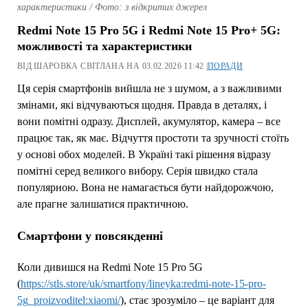
характеристики / Фото: з відкритих джерел
Redmi Note 15 Pro 5G і Redmi Note 15 Pro+ 5G:
можливості та характеристики
ВІД ШАРОВКА СВІТЛАНА НА 03.02.2026 11:42 |
ПОРАДИ
Ця серія смартфонів вийшла не з шумом, а з важливими
змінами, які відчуваються щодня. Правда в деталях, і
вони помітні одразу. Дисплей, акумулятор, камера – все
працює так, як має. Відчуття простоти та зручності стоїть
у основі обох моделей. В Україні такі рішення відразу
помітні серед великого вибору. Серія швидко стала
популярною. Вона не намагається бути найдорожчою,
але прагне залишатися практичною.
Смартфони у повсякденні
Коли дивишся на Redmi Note 15 Pro 5G
(
https://stls.store/uk/smartfony/lineyka:redmi-note-15-pro-
5g_proizvoditel:xiaomi/
), стає зрозуміло – це варіант для