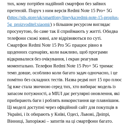
тих, кому потрібен надійний смартфон без зайвих
претензій. Поруч з ним версія Redmi Note 15 Pro+ 5G
(
https://stls.store/uk/smartfony/lineyka:redmi-note-15-proplus-
5g_proizvoditel:xiaomi/
) з більшим ресурсом виглядає
просунутою, бо саме так її сприймають у житті. Обидва
телефони схожі зовні, але відрізняються по суті.
Смартфон Redmi Note 15 Pro 5G працює рівно в
щоденних сценаріях, коли важливо, щоб програми
відкривалися без очікування, і екран реагував
моментально. Телефон Redmi Note 15 Pro+ 5G тримає
темп довше, особливо коли багато задач одночасно, і це
помітно без складних тестів. Назва редмі нот 15 про плюс
5g вже стала звичною серед тих, хто вибирає модель із
запасом потужності, а MIUI дає регулярні оновлення, які
прибирають баги і роблять використання ще плавнішим.
Ці моделі доступні через офіційний сайт для покупців в
Україні, і їх обирають у Київі, Одесі, Львові, Дніпрі,
Вінниці, Запоріжжі – запитів на ці смартфони багато.