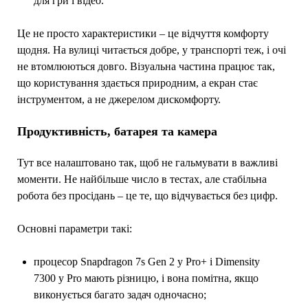
для гри і відео.
Це не просто характеристики – це відчуття комфорту
щодня. На вулиці читається добре, у транспорті теж, і очі
не втомлюються довго. Візуальна частина працює так,
що користування здається природним, а екран стає
інструментом, а не джерелом дискомфорту.
Продуктивність, батарея та камера
Тут все налаштовано так, щоб не гальмувати в важливі
моменти. Не найбільше число в тестах, але стабільна
робота без просідань – це те, що відчувається без цифр.
Основні параметри такі:
процесор Snapdragon 7s Gen 2 у Pro+ і Dimensity
7300 у Pro мають різницю, і вона помітна, якщо
виконується багато задач одночасно;