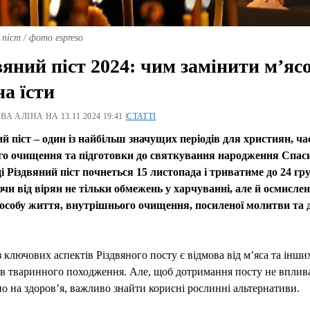
 піст / фото espreso
вяний піст 2024: чим замінити м’яс
а їсти
А АЛІНА НА 13.11.2024 19:41 |
СТАТТІ
й піст – один із найбільш значущих періодів для християн, ча
го очищення та підготовки до святкування народження Спас
і Різдвяний піст почнеться 15 листопада і триватиме до 24 гр
чи від вірян не тільки обмежень у харчуванні, але й осмисле
пособу життя, внутрішнього очищення, посиленої молитви та 
 ключових аспектів Різдвяного посту є відмова від м’яса та інши
в тваринного походження. Але, щоб дотримання посту не вплив
о на здоров’я, важливо знайти корисні рослинні альтернативи.