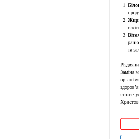
Біло
проду
Жир
насін
Віта
раціо
та за
Різдвяни
Заміна м
організм
здоров’я
стати чу
Христов