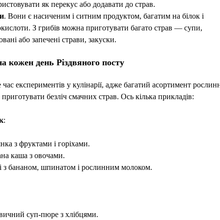
истовувати як перекус або додавати до страв.
и
. Вони є насиченим і ситним продуктом, багатим на білок і
окислоти. З грибів можна приготувати багато страв — супи,
вані або запечені страви, закуски.
а кожен день Різдвяного посту
е час експериментів у кулінарії, адже багатий асортимент рослинн
 приготувати безліч смачних страв. Ось кілька прикладів:
к
:
нка з фруктами і горіхами.
ана каша з овочами.
і з бананом, шпинатом і рослинним молоком.
вичний суп-пюре з хлібцями.