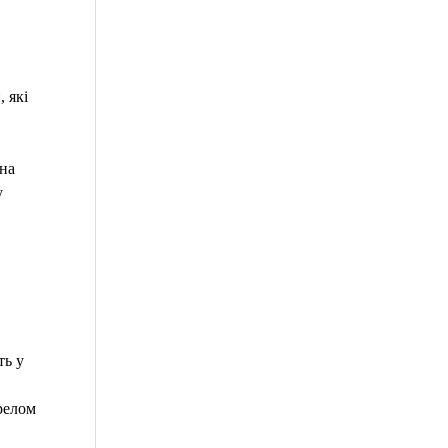
 які
жна
у
ть у
релом