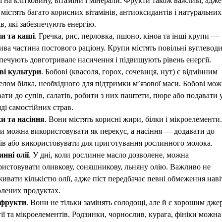
і на клітковину, вітаміни і мінерали. Фрукти також важливі, адже
містять багато корисних вітамінів, антиоксидантів і натуральних
в, які забезпечують енергію.
и та каші
. Гречка, рис, перловка, пшоно, кіноа та інші крупи —
ва частина постового раціону. Крупи містять повільні вуглеводи,
печують довготривале насичення і підвищують рівень енергії.
ві культури
. Бобові (квасоля, горох, сочевиця, нут) є відмінним
лом білка, необхідного для підтримки м’язової маси. Бобові мо
ати до супів, салатів, робити з них паштети, пюре або подавати 
ді самостійних страв.
хи та насіння
. Вони містять корисні жири, білки і мікроелементи.
хи можна використовувати як перекус, а насіння — додавати до
тів або використовувати для приготування рослинного молока.
нні олії
. У дні, коли рослинне масло дозволене, можна
ристовувати оливкову, соняшникову, льняну олію. Важливо не
ивати кількістю олії, адже піст передбачає певні обмеження наві
олених продуктах.
фрукти
. Вони не тільки замінять солодощі, але й є хорошим дже
ії та мікроелементів. Родзинки, чорнослив, курага, фініки можна