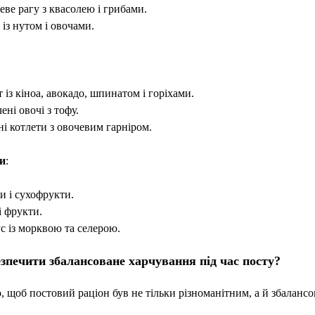
ве рагу з квасолею і грибами.
із нутом і овочами.
 із кіноа, авокадо, шпинатом і горіхами.
ені овочі з тофу.
і котлети з овочевим гарніром.
и
:
и і сухофрукти.
і фрукти.
с із морквою та селерою.
езпечити збалансоване харчування під час посту?
 щоб постовий раціон був не тільки різноманітним, а й збаланс