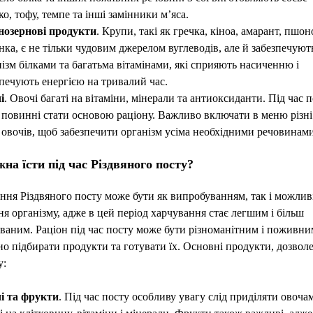
о, тофу, темпе та інші замінники м’яса.
нозернові продукти
. Крупи, такі як гречка, кіноа, амарант, пшон
нка, є не тільки чудовим джерелом вуглеводів, але й забезпечуют
ізм білками та багатьма вітамінами, які сприяють насиченню і
печують енергією на тривалий час.
і
. Овочі багаті на вітаміни, мінерали та антиоксиданти. Під час 
 повинні стати основою раціону. Важливо включати в меню різні
 овочів, щоб забезпечити організм усіма необхідними речовинами
на їсти під час Різдвяного посту?
ня Різдвяного посту може бути як випробуванням, так і можлив
я організму, адже в цей період харчування стає легшим і більш
ваним. Раціон під час посту може бути різноманітним і поживни
о підбирати продукти та готувати їх. Основні продукти, дозволе
у:
і та фрукти
. Під час посту особливу увагу слід приділяти овочам