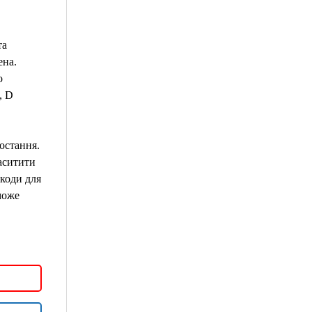
та
ена.
о
, D
.
остання.
аситити
коди для
може