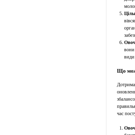
молок
Ціль
вівся
орган
забез
Овоч
вони
види
Що мож
Дотриман
оновленн
збалансо
правильн
час пост
Овоч