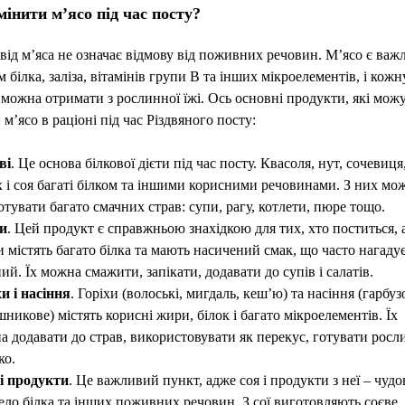
інити м’ясо під час посту?
від м’яса не означає відмову від поживних речовин. М’ясо є ва
 білка, заліза, вітамінів групи B та інших мікроелементів, і кожн
можна отримати з рослинної їжі. Ось основні продукти, які мож
 м’ясо в раціоні під час Різдвяного посту:
ві
. Це основа білкової дієти під час посту. Квасоля, нут, сочевиця
 і соя багаті білком та іншими корисними речовинами. З них мо
тувати багато смачних страв: супи, рагу, котлети, пюре тощо.
и
. Цей продукт є справжньою знахідкою для тих, хто поститься, 
 містять багато білка та мають насичений смак, що часто нагаду
ий. Їх можна смажити, запікати, додавати до супів і салатів.
и і насіння
. Горіхи (волоські, мигдаль, кеш’ю) та насіння (гарбуз
никове) містять корисні жири, білок і багато мікроелементів. Їх
а додавати до страв, використовувати як перекус, готувати росл
ко.
і продукти
. Це важливий пункт, адже соя і продукти з неї – чудо
ело білка та інших поживних речовин. З сої виготовляють соєве