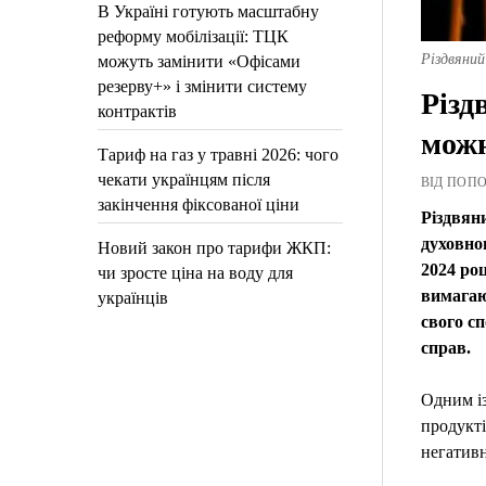
В Україні готують масштабну
реформу мобілізації: ТЦК
Різдвяний
можуть замінити «Офісами
резерву+» і змінити систему
Різд
контрактів
можн
Тариф на газ у травні 2026: чого
чекати українцям після
ВІД ПОПОВ
закінчення фіксованої ціни
Різдвяни
духовно
Новий закон про тарифи ЖКП:
2024 роц
чи зросте ціна на воду для
вимагаю
українців
свого с
справ.
Одним із
продукті
негативн