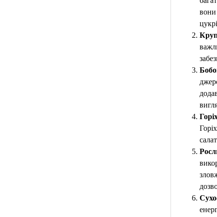
багат
вони 
цукрі
Круп
важли
забез
Бобо
джере
додав
вигля
Горі
Горі
сала
Росли
вико
зловж
дозв
Сухо
енерг