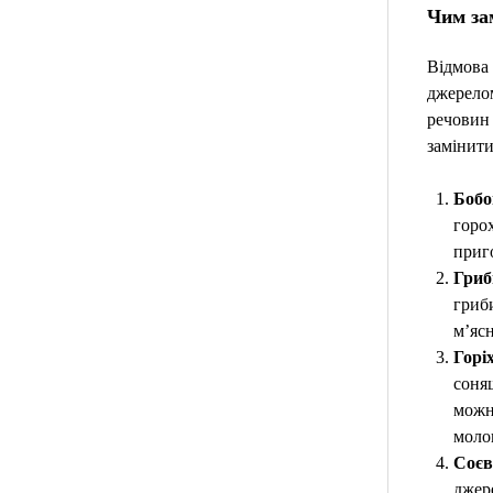
Чим зам
Відмова 
джерелом
речовин 
замінити
Бобо
горох
приго
Гриб
гриби
м’ясн
Горіх
соняш
можн
моло
Соєв
джер