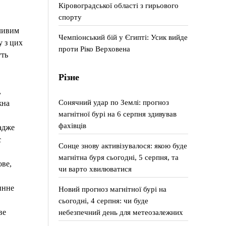
Кіровоградської області з гирьового
спорту
жливим
Чемпіонський бій у Єгипті: Усик вийде
у з цих
проти Ріко Верховена
уть
Різне
,
Сонячний удар по Землі: прогноз
жна
магнітної бурі на 6 серпня здивував
фахівців
адже
є
Сонце знову активізувалося: якою буде
магнітна буря сьогодні, 5 серпня, та
ове,
чи варто хвилюватися
инне
Новий прогноз магнітної бурі на
сьогодні, 4 серпня: чи буде
небезпечний день для метеозалежних
ве