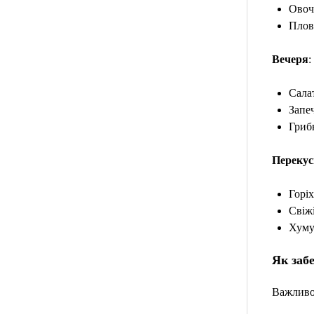
Овоче
Плов 
Вечеря
:
Салат
Запеч
Грибн
Перекус
Горіх
Свіж
Хуму
Як заб
Важливо,