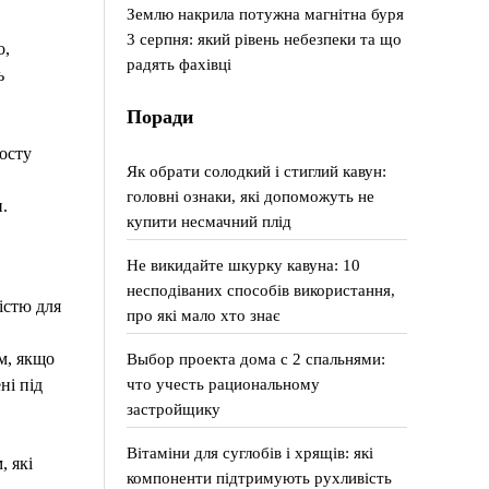
Землю накрила потужна магнітна буря
3 серпня: який рівень небезпеки та що
о,
радять фахівці
ь
Поради
посту
Як обрати солодкий і стиглий кавун:
головні ознаки, які допоможуть не
.
купити несмачний плід
Не викидайте шкурку кавуна: 10
несподіваних способів використання,
істю для
про які мало хто знає
Выбор проекта дома с 2 спальнями:
м, якщо
что учесть рациональному
ні під
застройщику
Вітаміни для суглобів і хрящів: які
, які
компоненти підтримують рухливість