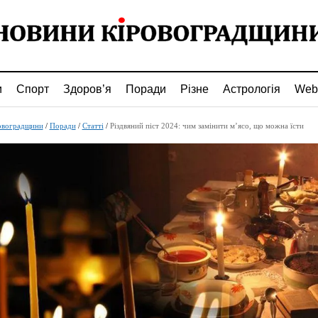
и
Спорт
Здоров’я
Поради
Різне
Астрологія
Web
овоградщини
/
Поради
/
Статті
/
Різдвяний піст 2024: чим замінити м’ясо, що можна їсти