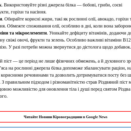
к
. Використовуйте різні джерела білка — бобові, гриби, соєві
кти, горіхи та насіння.
и
. Обирайте корисні жири, такі як рослинні олії, авокадо, горіхи 
ня. Обмежте споживання олії, особливо в дні, коли вона заборон
міни та мікроелементи
. Уникайте дефіциту вітамінів, додаючи д
ну свіжі овочі, фрукти та зелень. Особливо важливі вітаміни B12
лізо. У разі потреби можна звернутися до дієтолога щодо добавок
й піст — це період не лише фізичних обмежень, а й духовного зр
’яса на рослинні джерела білка допоможе збалансувати раціон, н
 корисними речовинами та дозволить дотримуватися посту без ш
. З правильним підходом і різноманітністю страв Різдвяний піст 
довою можливістю для оновлення тіла і душі перед святом Різдва
ого.
Читайте Новини Кіровоградщини в Google News