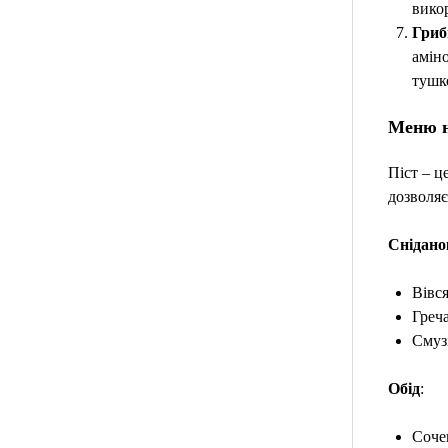
викор
Гриб
амін
тушко
Меню н
Піст – ц
дозволяє
Снідано
Вівся
Греч
Смуз
Обід
:
Соче