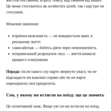
життєві обставини, втрату темпу, відставання від інших.
Це може стосуватись як особистих цілей, так і кар’єри чи
стосунків.
Можливі значення:
втрачена можливість — не використали шанс в
реальному житті
самосаботаж — боїтесь діяти через невпевненість
неправильний розрахунок часу — життя вимагає
кращого планування
Порада
: після такого сну варто звернути увагу, чи не
відкладаєте ви важливі справи або чи не варто
переоцінити свої пріоритети.
Сон, у якому ви встигли на поїзд: що це значить
Це позитивний знак. Якщо уві сні ви встигли на поїзд,