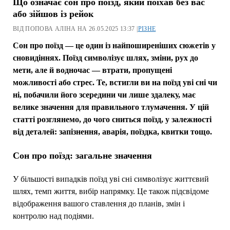
Що означає сон про поїзд, який поїхав без вас
або зійшов із рейок
ВІД ПОПОВА АЛІНА НА 26.05.2025 13:37 |
РІЗНЕ
Сон про поїзд — це один із найпоширеніших сюжетів у
сновидіннях. Поїзд символізує шлях, зміни, рух до
мети, але й водночас — втрати, пропущені
можливості або стрес. Те, встигли ви на поїзд уві сні чи
ні, побачили його зсередини чи лише здалеку, має
велике значення для правильного тлумачення. У цій
статті розглянемо, до чого сниться поїзд, у залежності
від деталей: запізнення, аварія, поїздка, квитки тощо.
Сон про поїзд: загальне значення
У більшості випадків поїзд уві сні символізує життєвий
шлях, темп життя, вибір напрямку. Це також підсвідоме
відображення вашого ставлення до планів, змін і
контролю над подіями.