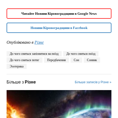
Читайте Новини Кіровоградщини в Google News
Новини Кіровоградщини в Facebook
Опубліковано в
Різне
До чого сниться запізнитися на поїзд
До чого сниться поїзд
До чого сниться потяг
Передбачення
Сон
Сонник
Эзотерика
Більше з
Різне
Більше записів у Різне »