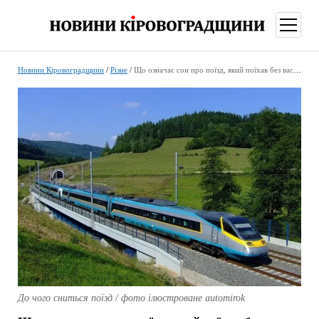
відкри
меню
Новини Кіровоградщини
/
Різне
/
Що означає сон про поїзд, який поїхав без вас або зійшов із рейок
До чого сниться поїзд / фото ілюстроване automirok