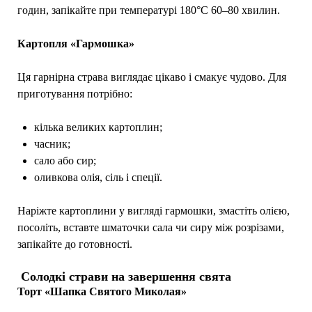
годин, запікайте при температурі 180°C 60–80 хвилин.
Картопля «Гармошка»
Ця гарнірна страва виглядає цікаво і смакує чудово. Для
приготування потрібно:
кілька великих картоплин;
часник;
сало або сир;
оливкова олія, сіль і спеції.
Наріжте картоплини у вигляді гармошки, змастіть олією,
посоліть, вставте шматочки сала чи сиру між розрізами,
запікайте до готовності.
Солодкі страви на завершення свята
Торт «Шапка Святого Миколая»