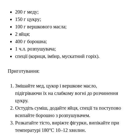
200 г меду;
150 г цукру;
100 г вершкового масла;
2 яйця;
400 г борошна;
1 ч.л. розпушувача;
спеції (кориця, імбир, мускатний горіх).
Приготування:
Змішайте мед, цукор і вершкове масло,
підігріваючи їх на слабкому вогні до розчинення
цукру.
Остудіть суміш, додайте яйця, спеції та поступово
всипайте борошно з розпушувачем.
Розкатайте тісто, виріжте фігурки, випікайте при
температурі 180°C 10–12 хвилин.