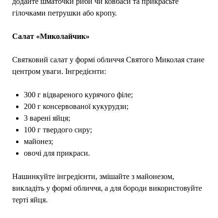
додайте шматочки риби чи ковбаси та прикрасьте
гілочками петрушки або кропу.
Салат «Миколайчик»
Святковий салат у формі обличчя Святого Миколая стане
центром уваги. Інгредієнти:
300 г відвареного курячого філе;
200 г консервованої кукурудзи;
3 варені яйця;
100 г твердого сиру;
майонез;
овочі для прикраси.
Нашинкуйте інгредієнти, змішайте з майонезом,
викладіть у формі обличчя, а для бороди використовуйте
терті яйця.