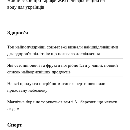
Новий закон про тарифи ЖКП: чи зросте ціна на
воду для українців
Здоров'я
Три найпопулярніші соцмережі визнали найшкідливішими
для здоров’я підлітків: що показало дослідження
Які сезонні овочі та фрукти потрібно їсти у липні: повний
список найкорисніших продуктів
Не всі продукти потрібно мити: експерти пояснили
приховану небезпеку
Магнітна буря не торкнеться землі 31 березня: що чекати
людям
Спорт