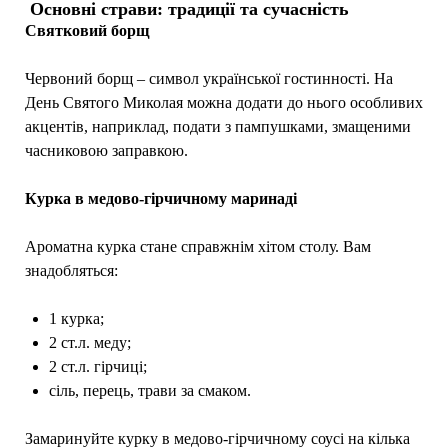
Основні страви: традиції та сучасність
Святковий борщ
Червоний борщ – символ української гостинності. На
День Святого Миколая можна додати до нього особливих
акцентів, наприклад, подати з пампушками, змащеними
часниковою заправкою.
Курка в медово-гірчичному маринаді
Ароматна курка стане справжнім хітом столу. Вам
знадобляться:
1 курка;
2 ст.л. меду;
2 ст.л. гірчиці;
сіль, перець, трави за смаком.
Замаринуйте курку в медово-гірчичному соусі на кілька