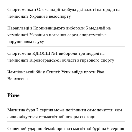
Спортсменка з Олександрії здобула дві золоті нагороди на
чемпіонаті України з велоспорту
Параплавці з Кропивницького вибороли 5 медалей на
чемпіонаті України з плавання серед спортсменів з
порушенням слуху
Спортсмени КДЮСШ №1 вибороли три медалі на
чемпіонаті Кіровоградської області з гирьового спорту
Чемпіонський бій у Єгипті: Усик вийде проти Ріко
Верховена
Різне
Магнітна буря 7 серпня може погіршити самопочуття: якої
сили очікується геомагнітний шторм сьогодні
Сонячний удар по Землі: прогноз магнітної бурі на 6 серпня